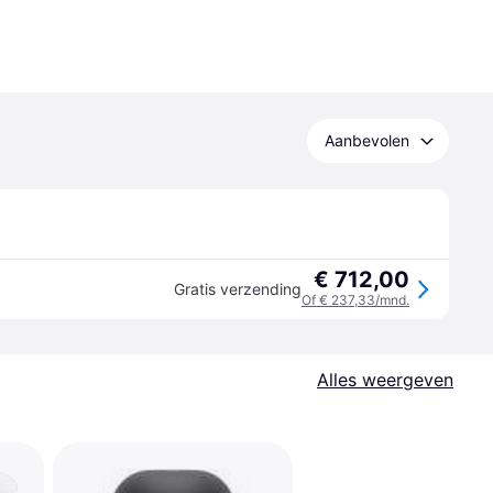
Aanbevolen
€ 712,00
Gratis verzending
Of € 237,33/mnd.
Alles weergeven