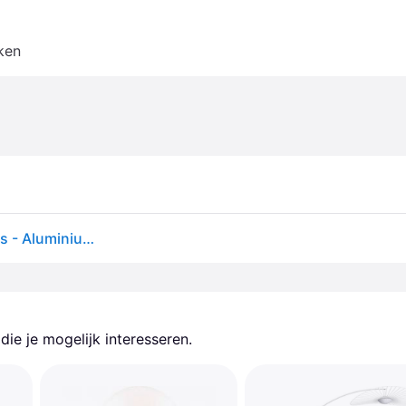
ken
Orbit tuinlamp 2 3000K zwart - LIGHT-POINT - Terras - Aluminium
ie je mogelijk interesseren.