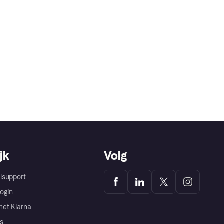
jk
Volg
lsupport
login
et Klarna
s