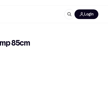
Login
trustingen
IM
lamp 85cm
gorieën