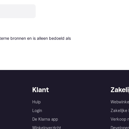
erne bronnen en is alleen bedoeld als 
Klant
Zakeli
Hulp
Webwinke
Login
Zakelijke 
De Klarna app
Verkoop m
Winkeloverzicht
Developer