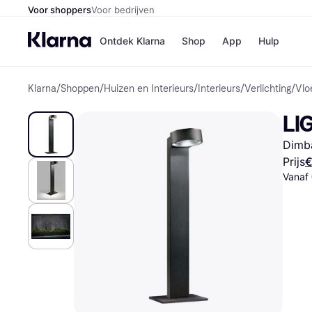
Voor shoppers
Voor bedrijven
Ontdek Klarna
Shop
App
Hulp
Klarna
/
Shoppen
/
Huizen en Interieurs
/
Interieurs
/
Verlichting
/
Vlo
Winkels
Media
B
LI
Bol
B
Booki
B
Dimba
H&M
B
Kruidv
Prijs
€
Vanaf
Winkelove