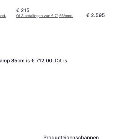
€ 215
€ 2.595
mnd.
Of 3 betalingen van € 71,66/mnd.
rlamp 85cm
 is 
€ 712,00
. Dit is 
Producteigenschappen