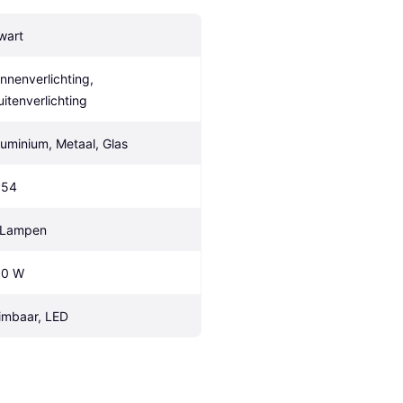
wart
innenverlichting, 
uitenverlichting
luminium, Metaal, Glas
P54
 Lampen
.0 W
imbaar, LED