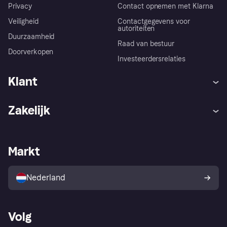
Privacy
Contact opnemen met Klarna
Veiligheid
Contactgegevens voor
autoriteiten
Duurzaamheid
Raad van bestuur
Doorverkopen
Investeerdersrelaties
Klant
Hulp
Klachten
Zakelijk
Login
Onze belofte
Webwinkelsupport
Developers
De Klarna app
Privacyinstellingen
Zakelijke login
Operationele status
Markt
Winkeloverzicht
Je herroepingsrecht
Verkoop met Klarna
Platformen en partners
Kopersbescherming voor
consumenten
Nederland
Volg