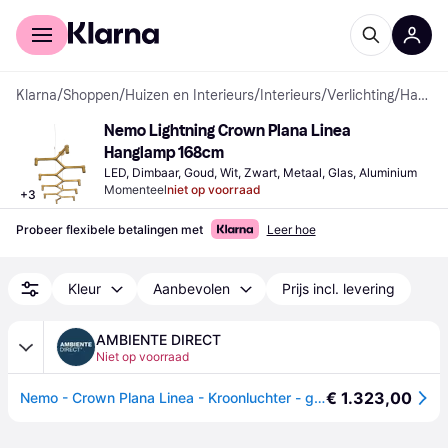
Voor shoppers
Voor bedrijven
Klarna
/
Shoppen
/
Huizen en Interieurs
/
Interieurs
/
Verlichting
/
Hanglampen
Nemo Lightning Crown Plana Linea 
Hanglamp 168cm
LED, Dimbaar, Goud, Wit, Zwart, Metaal, Glas, Aluminium
Momenteel
niet op voorraad
+
3
Probeer flexibele betalingen met
Leer hoe
Kleur
Aanbevolen
Prijs incl. levering
AMBIENTE DIRECT
Niet op voorraad
€ 1.323,00
Nemo - Crown Plana Linea - Kroonluchter - gold/BxHxT 168x16x57cm