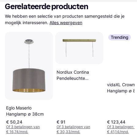
Gerelateerde producten
We hebben een selectie van producten samengesteld die je 
mogelijk interesseren.
Alles weergeven
Trending
Nordlux Contina
Pendelleuchte
Messing 90 x 10 x
vidaXL Crown
41.3 cm Hanglamp
Hanglamp ∅ 8
Eglo Maserlo
Hanglamp ∅ 38cm
€ 50,24
€ 91
€ 123,44
Of 3 betalingen van
Of 3 betalingen van
Of 3 betalingen 
€ 16,74/mnd.
€ 30,33/mnd.
€ 41,14/mnd.