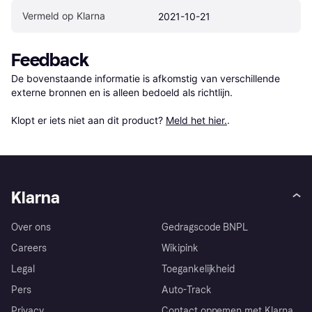
Vermeld op Klarna
2021-10-21
Feedback
De bovenstaande informatie is afkomstig van verschillende 
externe bronnen en is alleen bedoeld als richtlijn.

Klopt er iets niet aan dit product? 
Meld het hier.
.
Klarna
Over ons
Gedragscode BNPL
Careers
Wikipink
Legal
Toegankelijkheid
Pers
Auto-Track
Privacy
Contact opnemen met Klarna