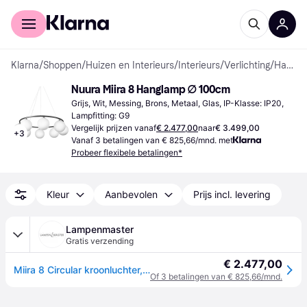
Voor shoppers
Voor bedrijven
Klarna
/
Shoppen
/
Huizen en Interieurs
/
Interieurs
/
Verlichting
/
Hanglampen
Nuura Miira 8 Hanglamp ∅ 100cm
Grijs, Wit, Messing, Brons, Metaal, Glas, IP-Klasse: IP20, 
Lampfitting: G9
Vergelijk prijzen vanaf
€ 2.477,00
naar
€ 3.499,00
+
3
Vanaf 3 betalingen van € 825,66/mnd. met
Probeer flexibele betalingen*
Kleur
Aanbevolen
Prijs incl. levering
Lampenmaster
Gratis verzending
€ 2.477,00
Miira 8 Circular kroonluchter, messing/opaal, Ø 100 cm - Nuura Nuura Aps - Eetkamer - Scandinavisch - Metaal - Met lampenkap
Of 3 betalingen van € 825,66/mnd.