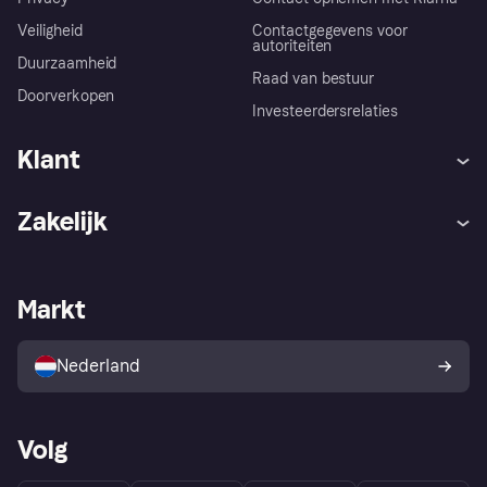
Veiligheid
Contactgegevens voor
autoriteiten
Duurzaamheid
Raad van bestuur
Doorverkopen
Investeerdersrelaties
Klant
Hulp
Klachten
Zakelijk
Login
Onze belofte
Webwinkelsupport
Developers
De Klarna app
Privacyinstellingen
Zakelijke login
Operationele status
Markt
Winkeloverzicht
Je herroepingsrecht
Verkoop met Klarna
Platformen en partners
Kopersbescherming voor
consumenten
Nederland
Volg