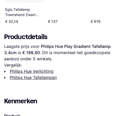
Eglo Tafellamp
Townshend Zwart
Tafellamp
€ 32,14
€ 137
€ 619
Productdetails
Laagste prijs voor 
Philips Hue Play Gradient Tafellamp 
3.4cm
 is 
€ 188,60
. Dit is momenteel het goedkoopste 
aanbod onder 
5
 winkels.
Vergelijk:
Philips Hue Verlichting
Philips Hue Tafellampen
Kenmerken
Product