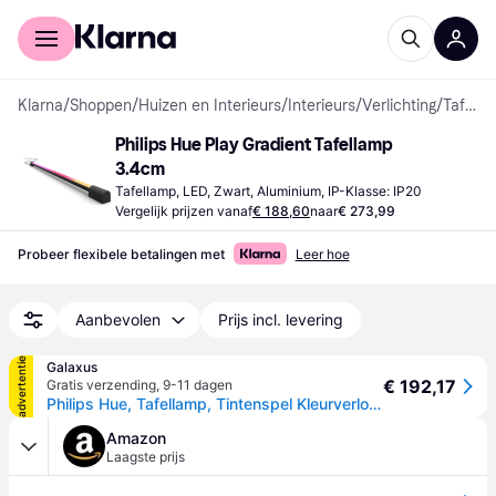
Voor shoppers
Voor bedrijven
Klarna
/
Shoppen
/
Huizen en Interieurs
/
Interieurs
/
Verlichting
/
Tafellampen
Philips Hue Play Gradient Tafellamp 
3.4cm
Tafellamp, LED, Zwart, Aluminium, IP-Klasse: IP20
Vergelijk prijzen vanaf
€ 188,60
naar
€ 273,99
Probeer flexibele betalingen met
Leer hoe
Aanbevolen
Prijs incl. levering
advertentie
Galaxus
€ 192,17
Gratis verzending
,
9-11 dagen
Philips Hue, Tafellamp, Tintenspel Kleurverloop (1100lm)
Amazon
Laagste prijs