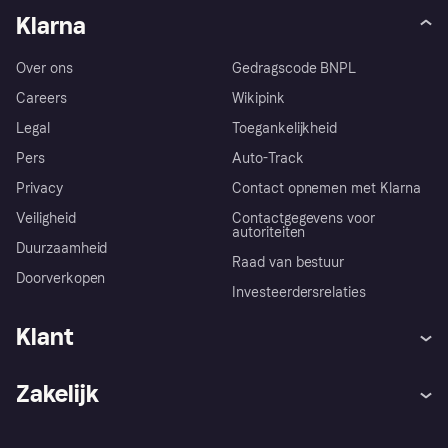
Klarna
Over ons
Gedragscode BNPL
Careers
Wikipink
Legal
Toegankelijkheid
Pers
Auto-Track
Privacy
Contact opnemen met Klarna
Veiligheid
Contactgegevens voor
autoriteiten
Duurzaamheid
Raad van bestuur
Doorverkopen
Investeerdersrelaties
Klant
Hulp
Klachten
Zakelijk
Login
Onze belofte
Webwinkelsupport
Developers
De Klarna app
Privacyinstellingen