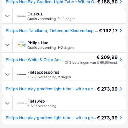
€ 188,60
Philips Hue Play Gradient Light Tube - Wit en Gekleurd Licht - Werkt met Alexa, Google Home & Apple HomeKit - Verbind met Hue Bridge - Compact Formaat - Zwart
Galaxus
Gratis verzending
,
9-11 dagen
€ 192,17
Philips Hue, Tafellamp, Tintenspel Kleurverloop (1100lm)
Philips Hue
Gratis verzending
,
1-2 dagen
€ 209,99
Philips Hue White & Color Ambiance Play Gradient Light Buis Compact - Zwart
Of 3 betalingen van € 69,99/mnd.
Fietsaccessoires
€ 6,95 verzending
,
2 dagen
€ 273,99
Philips Hue play gradient light tube - wit en gekleurd licht - 75cm - zwart
Fietsweb
€ 6,95 verzending
€ 273,99
Philips Hue play gradient light tube - wit en gekleurd licht - 75cm - zwart