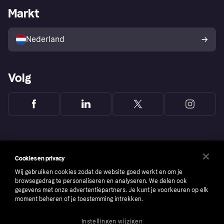
Zakelijke login
Operationele status
Markt
Winkeloverzicht
Je herroepingsrecht
Verkoop met Klarna
Platformen en partners
Kopersbescherming voor
consumenten
Nederland
Volg
Cookies en privacy
Wij gebruiken cookies zodat de website goed werkt en om je
browsegedrag te personaliseren en analyseren. We delen ook
gegevens met onze advertentiepartners. Je kunt je voorkeuren op elk
moment beheren of je toestemming intrekken.
Instellingen wijzigen