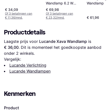
Wandlamp 6.2 W
Wandlamp
Antraciet Wandlamp
€ 34,09
€ 69,98
Of 3 betalingen van
Of 3 betalingen van
€ 61,96
€ 11,36/mnd.
€ 23,32/mnd.
Productdetails
Laagste prijs voor 
Lucande Xava Wandlamp
 is 
€ 36,00
. Dit is momenteel het goedkoopste aanbod 
onder 
2
 winkels.
Vergelijk:
Lucande Verlichting
Lucande Wandlampen
Kenmerken
Product