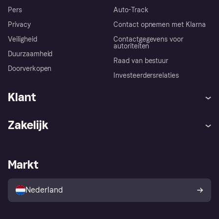
Pers
Auto-Track
Privacy
Contact opnemen met Klarna
Veiligheid
Contactgegevens voor
autoriteiten
Duurzaamheid
Raad van bestuur
Doorverkopen
Investeerdersrelaties
Klant
Hulp
Klachten
Zakelijk
Login
Onze belofte
Webwinkelsupport
Developers
De Klarna app
Privacyinstellingen
Zakelijke login
Operationele status
Markt
Winkeloverzicht
Je herroepingsrecht
Verkoop met Klarna
Platformen en partners
Kopersbescherming voor
consumenten
Nederland