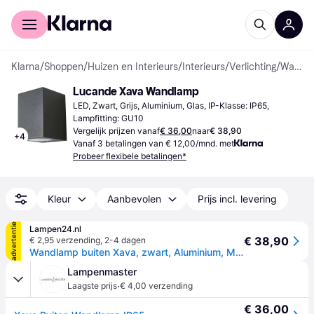
Voor shoppers
Voor bedrijven
Klarna
/
Shoppen
/
Huizen en Interieurs
/
Interieurs
/
Verlichting
/
Wandlampen
Lucande Xava Wandlamp
LED, Zwart, Grijs, Aluminium, Glas, IP-Klasse: IP65, 
Lampfitting: GU10
Vergelijk prijzen vanaf
€ 36,00
naar
€ 38,90
+
4
Vanaf 3 betalingen van € 12,00/mnd. met
Probeer flexibele betalingen*
Kleur
Aanbevolen
Prijs incl. levering
advertentie
Lampen24.nl
€ 38,90
€ 2,95 verzending
,
2-4 dagen
Wandlamp buiten Xava, zwart, Aluminium, Modern, Wandlamp buiten
Lampenmaster
·
Laagste prijs
€ 4,00 verzending
€ 36,00