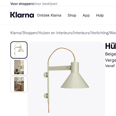
Voor shoppers
Voor bedrijven
Ontdek Klarna
Shop
App
Hulp
Klarna
/
Shoppen
/
Huizen en Interieurs
/
Interieurs
/
Verlichting
/
Wa
Winkels
Media
B
Hü
Bol
B
Booki
B
Beige
H&M
B
Kruidv
Verge
Vanaf
Winkelove