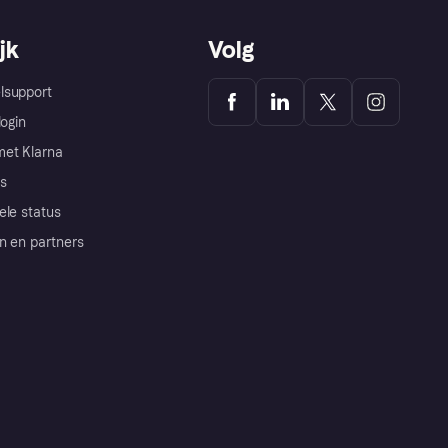
jk
Volg
lsupport
login
et Klarna
s
ele status
n en partners