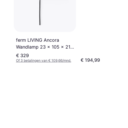
ferm LIVING Ancora
Wandlamp 23 x 105 x 21.6
cm Zwart Wandlamp
€ 329
€ 194,99
Of 3 betalingen van € 109,66/mnd.