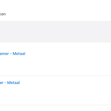
ken
amer - Metaal
r - Metaal