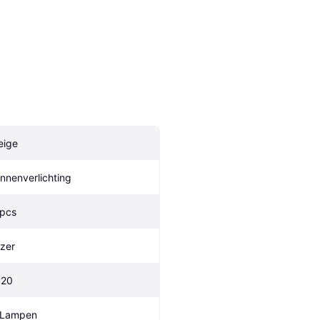
eige
innenverlichting
 pcs
Jzer
P20
 Lampen