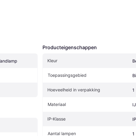
Producteigenschappen
Kleur
Wandlamp
B
Toepassingsgebied
B
Hoeveelheid in verpakking
1
Materiaal
I
IP-Klasse
I
Aantal lampen
1