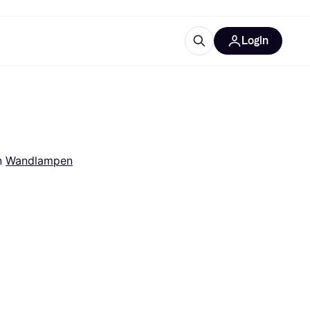
Login
trustingen
IM
n 
Wandlampen
gorieën