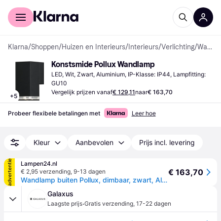
Voor shoppers
Voor bedrijven
Klarna
/
Shoppen
/
Huizen en Interieurs
/
Interieurs
/
Verlichting
/
Wandlampen
Konstsmide Pollux Wandlamp
LED, Wit, Zwart, Aluminium, IP-Klasse: IP44, Lampfitting: 
GU10
Vergelijk prijzen vanaf
€ 129,11
naar
€ 163,70
+
5
Probeer flexibele betalingen met
Leer hoe
Kleur
Aanbevolen
Prijs incl. levering
advertentie
Lampen24.nl
€ 163,70
€ 2,95 verzending
,
9-13 dagen
Wandlamp buiten Pollux, dimbaar, zwart, Aluminium, Modern, Wandlamp buiten
Galaxus
·
Laagste prijs
Gratis verzending
,
17-22 dagen