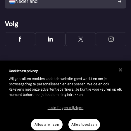
Nederland
Volg
Cookies en privacy
Wij gebruiken cookies zodat de website goed werkt en om je
browsegedrag te personaliseren en analyseren. We delen ook
gegevens met onze advertentiepartners. Je kunt je voorkeuren op elk
moment beheren of je toestemming intrekken.
Instellingen wijzigen
Copyright © 2005-2026 Klarna Bank AB (publ). Headquarters: Stockholm, Sweden. All
rights reserved. Klarna Bank AB (publ). Sveavägen 46, 111 34 Stockholm. Organization
number: 556737-0431
Alles afwijzen
Alles toestaan
Cookies
Klarna.com