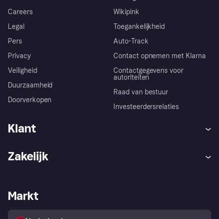
Careers
Wikipink
Legal
Toegankelijkheid
Pers
Auto-Track
Privacy
Contact opnemen met Klarna
Veiligheid
Contactgegevens voor
autoriteiten
Duurzaamheid
Raad van bestuur
Doorverkopen
Investeerdersrelaties
Klant
Hulp
Klachten
Zakelijk
Login
Onze belofte
Webwinkelsupport
Developers
De Klarna app
Privacyinstellingen
Zakelijke login
Operationele status
Markt
Winkeloverzicht
Je herroepingsrecht
Verkoop met Klarna
Platformen en partners
Kopersbescherming voor
consumenten