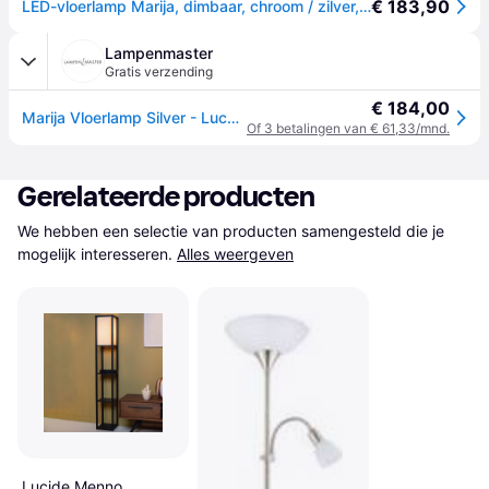
€ 183,90
LED-vloerlamp Marija, dimbaar, chroom / zilver, Woon-/ Eetkamer, metaal, Modern, LED vloerlamp
Lampenmaster
Gratis verzending
€ 184,00
Marija Vloerlamp Silver - Lucande - Woonkamer - Modern - Metaal - 1 lamp
Of 3 betalingen van € 61,33/mnd.
Gerelateerde producten
We hebben een selectie van producten samengesteld die je 
mogelijk interesseren.
Alles weergeven
Lucide Menno