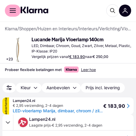
Voor shoppers
Voor bedrijven
Klarna
/
Shoppen
/
Huizen en Interieurs
/
Interieurs
/
Verlichting
/
Vloerlampen
Lucande Marija Vloerlamp 140cm
LED, Dimbaar, Chroom, Goud, Zwart, Zilver, Metaal, Plastic, 
IP-Klasse: IP20
Vergelijk prijzen vanaf
€ 183,90
naar
€ 250,00
+
23
Probeer flexibele betalingen met
Leer hoe
Kleur
Aanbevolen
Prijs incl. levering
advertentie
Lampen24.nl
€ 183,90
€ 2,95 verzending
,
2-4 dagen
LED-vloerlamp Marija, dimbaar, chroom / zilver, Woon-/ Eetkamer, metaal, Modern, LED vloerlamp
Lampen24.nl
·
Laagste prijs
€ 2,95 verzending
,
2-4 dagen