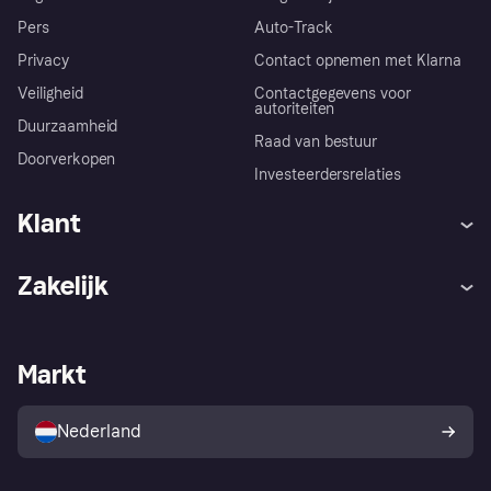
Pers
Auto-Track
Privacy
Contact opnemen met Klarna
Veiligheid
Contactgegevens voor
autoriteiten
Duurzaamheid
Raad van bestuur
Doorverkopen
Investeerdersrelaties
Klant
Hulp
Klachten
Zakelijk
Login
Onze belofte
Webwinkelsupport
Developers
De Klarna app
Privacyinstellingen
Zakelijke login
Operationele status
Markt
Winkeloverzicht
Je herroepingsrecht
Verkoop met Klarna
Platformen en partners
Kopersbescherming voor
consumenten
Nederland