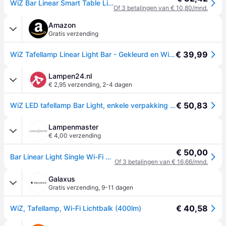
WiZ Bar Linear Smart Table Light Tunable White & Color
Of 3 betalingen van € 10,80/mnd.
Amazon
Gratis verzending
€ 39,99
WiZ Tafellamp Linear Light Bar - Gekleurd en Wit Licht - Slimme LED Verlichting - Modern Design - Wi-Fi
Lampen24.nl
€ 2,95 verzending
,
2-4 dagen
€ 50,83
WiZ LED tafellamp Bar Light, enkele verpakking Light Bar, dimbaar, wit / opaal, Woon-/ Eetkamer, Kunststof, Modern, slimme verlichting
Lampenmaster
€ 4,00 verzending
€ 50,00
Bar Linear Light Single Wi-Fi White - WiZ Light Bar - Woonkamer - Modern - Kunststof
Of 3 betalingen van € 16,66/mnd.
Galaxus
Gratis verzending
,
9-11 dagen
€ 40,58
WiZ, Tafellamp, Wi-Fi Lichtbalk (400lm)