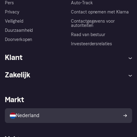
Pers
Auto-Track
Privacy
Contact opnemen met Klarna
Veiligheid
Contactgegevens voor
autoriteiten
Duurzaamheid
Raad van bestuur
Doorverkopen
Investeerdersrelaties
Klant
Hulp
Klachten
Zakelijk
Login
Onze belofte
Webwinkelsupport
Developers
De Klarna app
Privacyinstellingen
Zakelijke login
Operationele status
Markt
Winkeloverzicht
Je herroepingsrecht
Verkoop met Klarna
Platformen en partners
Kopersbescherming voor
consumenten
Nederland