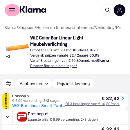
Voor shoppers
Voor bedrijven
Klarna
/
Shoppen
/
Huizen en Interieurs
/
Interieurs
/
Verlichting
/
Meubelverlichting
WiZ Color Bar Linear Light 
Meubelverlichting
Dimbaar, LED, Wit, Plastic, IP-Klasse: IP20
Vergelijk prijzen vanaf
€ 32,42
naar
€ 60,99
+
2
Vanaf 3 betalingen van € 10,80/mnd. met
Probeer flexibele betalingen*
Aanbevolen
Prijs incl. levering
advertentie
Proshop.nl
€ 32,42
€ 6,99 verzending
,
2-3 dagen
Of 3 betalingen van € 10,80/mnd.
WiZ Bar Linear Smart Table Light Tunable White & Color
Proshop.nl
·
Laagste prijs
€ 6,99 verzending
,
2-3 dagen
€ 32,42