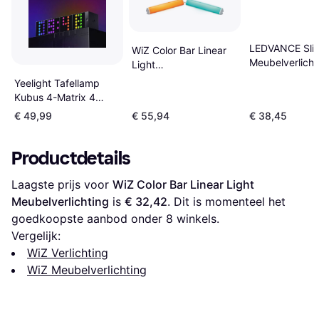
LEDVANCE Sli
WiZ Color Bar Linear
Meubelverlicht
Light
Meubelverlichting
Yeelight Tafellamp
Kubus 4-Matrix 4
Stuks
€ 49,99
€ 55,94
€ 38,45
Meubelverlichting
Productdetails
Laagste prijs voor 
WiZ Color Bar Linear Light 
Meubelverlichting
 is 
€ 32,42
. Dit is momenteel het 
goedkoopste aanbod onder 
8
 winkels.
Vergelijk:
WiZ Verlichting
WiZ Meubelverlichting