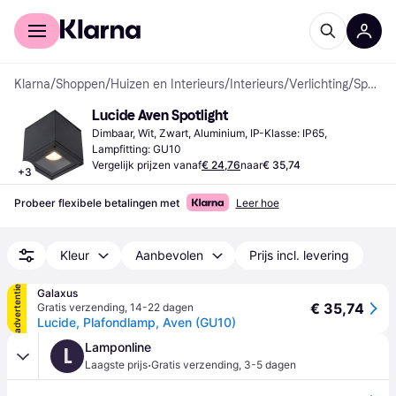
Voor shoppers
Voor bedrijven
Klarna
/
Shoppen
/
Huizen en Interieurs
/
Interieurs
/
Verlichting
/
Spotlights
Lucide Aven Spotlight
Dimbaar, Wit, Zwart, Aluminium, IP-Klasse: IP65, 
Lampfitting: GU10
Vergelijk prijzen vanaf
€ 24,76
naar
€ 35,74
+
3
Probeer flexibele betalingen met
Leer hoe
Kleur
Aanbevolen
Prijs incl. levering
advertentie
Galaxus
€ 35,74
Gratis verzending
,
14-22 dagen
Lucide, Plafondlamp, Aven (GU10)
Lamponline
L
·
Laagste prijs
Gratis verzending
,
3-5 dagen