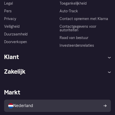
Legal
Toegankelijkheid
Pers
Auto-Track
Privacy
Contact opnemen met Klarna
Veiligheid
Contactgegevens voor
autoriteiten
Duurzaamheid
Raad van bestuur
Doorverkopen
Investeerdersrelaties
Klant
Hulp
Klachten
Zakelijk
Login
Onze belofte
Webwinkelsupport
Developers
De Klarna app
Privacyinstellingen
Zakelijke login
Operationele status
Markt
Winkeloverzicht
Je herroepingsrecht
Verkoop met Klarna
Platformen en partners
Kopersbescherming voor
consumenten
Nederland