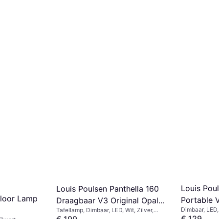
Louis Poul
Louis Poulsen Panthella 160
loor Lamp
Portable 
Draagbaar V3 Original Opal
Dimbaar, LED,
Tafellamp, Dimbaar, LED, Wit, Zilver,
Green Tafellamp
€ 129
Multikleur, Chroom, Groen, Aluminium,
€ 199