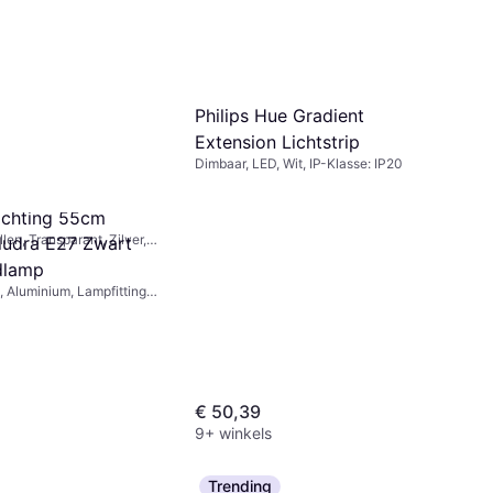
Philips Hue Gradient
Extension Lichtstrip
Dimbaar, LED, Wit, IP-Klasse: IP20
 93764
ichting 55cm
en, Transparant, Zilver,
ludra E27 Zwart
staal, Staal, IP-Klasse:
dlamp
, Aluminium, Lampfitting:
€ 50,39
9+ winkels
Trending