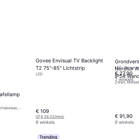
Paulmann
c Waca EU
Govee Envisual TV Backlight
Grondverl
rnpaal
T2 75"-85" Lichtstrip
LED, Zonnecell
Nordlux A
Wit, Roestvrij 
€ 27,90
, Aluminium,
LED
IP54 Wan
IP44
7 winkels
Zwart, Metaal
E27
Tafellamp
chakelaar,
€ 109
asse: IP54,
€ 91,90
Of € 36,33/mnd.
6 winkels
9 winkels
Trending