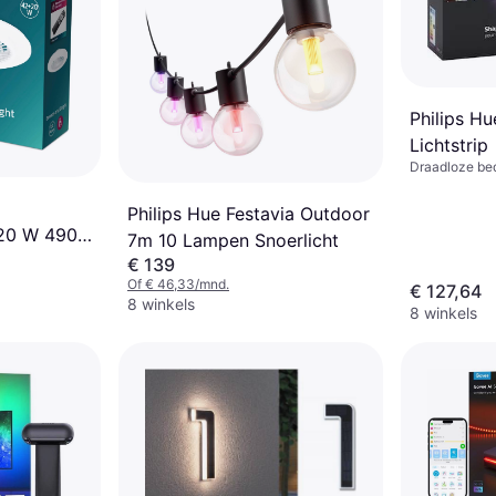
Philips H
Lichtstrip
Draadloze bed
Plastic, IP-Kl
Philips Hue Festavia Outdoor
 20 W 490
7m 10 Lampen Snoerlicht
€ 139
Of € 46,33/mnd.
€ 127,64
8 winkels
8 winkels