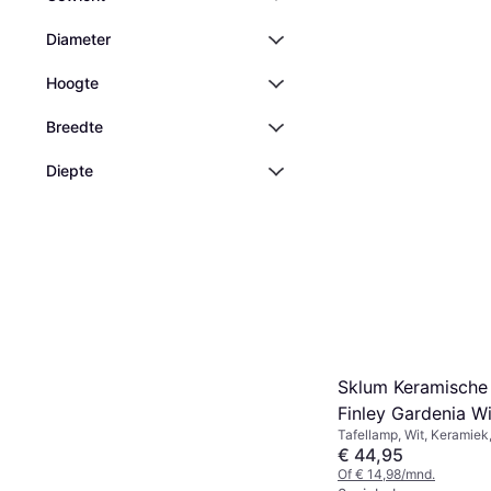
Diameter
Hoogte
Breedte
Diepte
Sklum Keramische
Finley Gardenia Wi
Tafellamp, Wit, Keramiek,
Tafellamp
E27
€ 44,95
Of € 14,98/mnd.