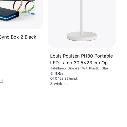
Sync Box 2 Black
Louis Poulsen PH80 Portable
LED Lamp 30.5x23 cm Opal
Tafellamp, Dimbaar, Wit, Plastic, Glas,
White Tafellamp
Aluminium, IP-Klasse: IP44
€ 385
Of € 128,33/mnd.
d.
8 winkels