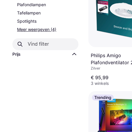
Plafondlampen
Tafellampen
Spotlights
Meer weergeven (4)
Prijs
Philips Amigo
Plafondventilator
Zilver
mm x 137 mm
€ 95,99
3 winkels
Trending