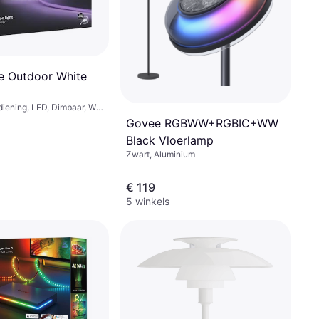
ue Outdoor White
iening, LED, Dimbaar, Wit,
asse: IP67
Govee RGBWW+RGBIC+WW
Black Vloerlamp
Zwart, Aluminium
€ 119
5 winkels