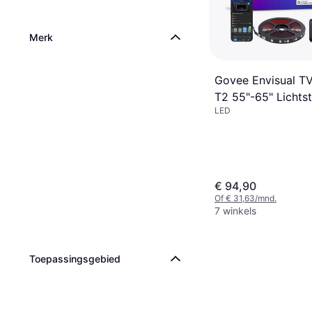
Merk
Govee Envisual TV
T2 55"-65" Lichtst
LED
€ 94,90
Of € 31,63/mnd.
7 winkels
Toepassingsgebied