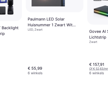
Paulmann LED Solar
Huisnummer 1 Zwart Wit
 Backlight
LED, Zwart
Lichtstrip
Govee AI 
rip
Lichtstrip
Zwart
€ 157,91
€ 55,99
Of € 52,63/mn
6 winkels
6 winkels