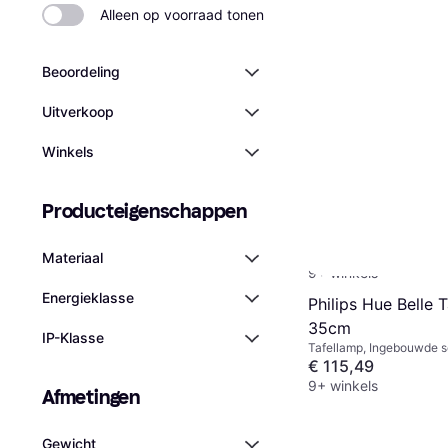
Alleen op voorraad tonen
Beoordeling
Uitverkoop
Winkels
Philips Hue Econi
Producteigenschappen
1x15W 24V Lantaa
Dimbaar, LED, Zwart, Wit
100cm
Glas, IP-Klasse: IP44
€ 159,20
Materiaal
9+ winkels
Energieklasse
Philips Hue Belle 
35cm
IP-Klasse
Tafellamp, Ingebouwde s
LED, Zwart, Metaal, IP-Kl
€ 115,49
IP20
9+ winkels
Afmetingen
Gewicht