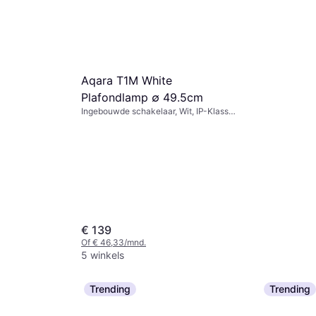
Aqara T1M White
Plafondlamp ∅ 49.5cm
Ingebouwde schakelaar, Wit, IP-Klasse:
IP20
€ 139
Of € 46,33/mnd.
5 winkels
Trending
Trending