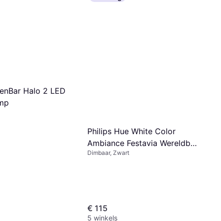
enBar Halo 2 LED
amp
Philips Hue White Color
Ambiance Festavia Wereldbol
Dimbaar, Zwart
7m Snoerlicht
€ 115
5 winkels