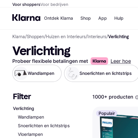
Voor shoppers
Voor bedrijven
Ontdek Klarna
Shop
App
Hulp
Klarna
/
Shoppen
/
Huizen en Interieurs
/
Interieurs
/
Verlichting
Winkels
Verlichting
Media
B
Bol
B
Booki
B
Probeer flexibele betalingen met
Leer hoe
H&M
B
Kruidv
Wandlampen
Snoerlichten en lichtstrips
Filter
1000+ producten
Winkelove
Verlichting
Populair
Wandlampen
Snoerlichten en lichtstrips
Vloerlampen