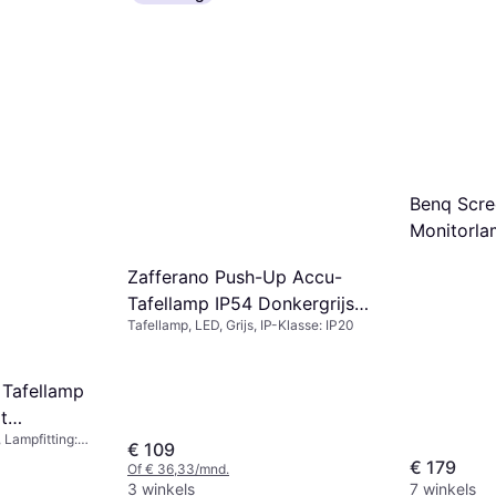
Benq Scre
Monitorl
Zafferano Push-Up Accu-
Tafellamp IP54 Donkergrijs
Tafellamp, LED, Grijs, IP-Klasse: IP20
Tafellamp
 Tafellamp
t
 Lampfitting:
€ 109
€ 179
Of € 36,33/mnd.
3 winkels
7 winkels