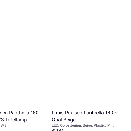
sen Panthella 160
Louis Poulsen Panthella 160 -
V3 Tafellamp
Opal Beige
 Wit
LED, Op batterijen, Beige, Plastic, IP-
Klasse: IP44
€ 141