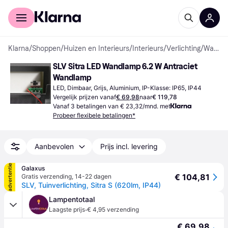
Voor shoppers
Voor bedrijven
Klarna
/
Shoppen
/
Huizen en Interieurs
/
Interieurs
/
Verlichting
/
Wandlampen
SLV Sitra LED Wandlamp 6.2 W Antraciet 
Wandlamp
LED, Dimbaar, Grijs, Aluminium, IP-Klasse: IP65, IP44
Vergelijk prijzen vanaf
€ 69,98
naar
€ 119,78
Vanaf 3 betalingen van € 23,32/mnd. met
Probeer flexibele betalingen*
Aanbevolen
Prijs incl. levering
advertentie
Galaxus
€ 104,81
Gratis verzending
,
14-22 dagen
SLV, Tuinverlichting, Sitra S (620lm, IP44)
Lampentotaal
·
Laagste prijs
€ 4,95 verzending
€ 69,98