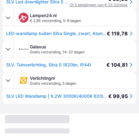
SLV Led downlighter Sitra S Antraciet - 1005148
Of 3 betalingen van € 23,32/mnd.
Lampen24.nl
€ 2,95 verzending
,
5-8 dagen
€ 119,78
LED-wandlamp buiten Sitra Single, zwart, Aluminium, Modern, LED wandlamp buiten
Galaxus
Gratis verzending
,
14-22 dagen
€ 104,81
SLV, Tuinverlichting, Sitra S (620lm, IP44)
Verlichtingnl
Gratis verzending
,
5 dagen
€ 99,95
SLV LED Wandlamp | 6.2W 3000K/4000K 620lm 830/840 | IP65 | SITRA