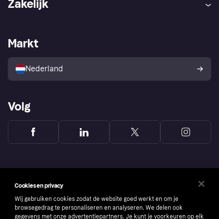
Zakelijk
Login
Onze belofte
Webwinkelsupport
Developers
De Klarna app
Privacyinstellingen
Zakelijke login
Operationele status
Markt
Winkeloverzicht
Je herroepingsrecht
Verkoop met Klarna
Platformen en partners
Kopersbescherming voor
consumenten
Nederland
Volg
Cookies en privacy
Wij gebruiken cookies zodat de website goed werkt en om je
browsegedrag te personaliseren en analyseren. We delen ook
gegevens met onze advertentiepartners. Je kunt je voorkeuren op elk