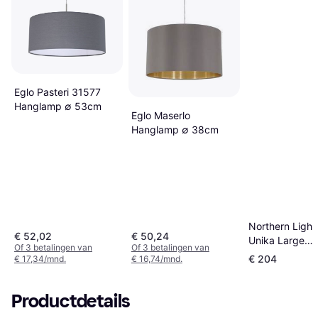
Eglo Pasteri 31577
Hanglamp ∅ 53cm
Eglo Maserlo
Hanglamp ∅ 38cm
Northern Light
€ 52,02
€ 50,24
Unika Large
Of 3 betalingen van
Of 3 betalingen van
Hanglamp ∅ 1
€ 204
€ 17,34/mnd.
€ 16,74/mnd.
Productdetails