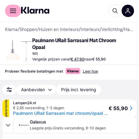
Voor shoppers
Voor bedrijven
Klarna
/
Shoppen
/
Huizen en Interieurs
/
Interieurs
/
Verlichting
/
Hanglampen
Paulmann URail Sarrasani Mat Chroom 
Opaal
Wit
Vergelijk prijzen vanaf
€ 47,90
naar
€ 55,90
Probeer flexibele betalingen met
Leer hoe
Aanbevolen
Prijs incl. levering
advertentie
Lampen24.nl
€ 55,90
€ 2,95 verzending
,
1-3 dagen
Paulmann URail Sarrasani mat chroom/opaal Sarrasani, dimbaar, alu / grijs / zink, metaal, Modern
Galaxus
·
Laagste prijs
Gratis verzending
,
8-10 dagen