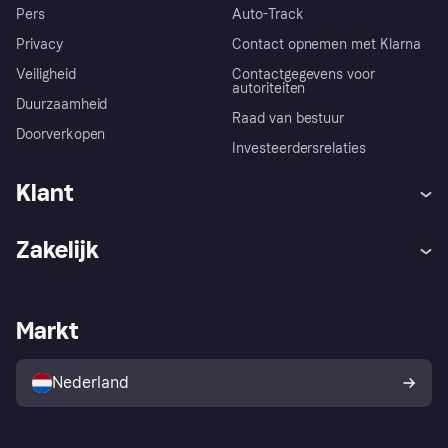
Pers
Auto-Track
Privacy
Contact opnemen met Klarna
Veiligheid
Contactgegevens voor
autoriteiten
Duurzaamheid
Raad van bestuur
Doorverkopen
Investeerdersrelaties
Klant
Hulp
Klachten
Zakelijk
Login
Onze belofte
Webwinkelsupport
Developers
De Klarna app
Privacyinstellingen
Zakelijke login
Operationele status
Markt
Winkeloverzicht
Je herroepingsrecht
Verkoop met Klarna
Platformen en partners
Kopersbescherming voor
consumenten
Nederland