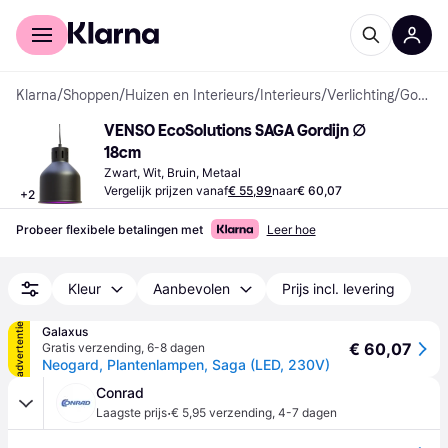
Voor shoppers
Voor bedrijven
Klarna
/
Shoppen
/
Huizen en Interieurs
/
Interieurs
/
Verlichting
/
Gordijnen
VENSO EcoSolutions SAGA Gordijn ∅ 
18cm
Zwart, Wit, Bruin, Metaal
Vergelijk prijzen vanaf
€ 55,99
naar
€ 60,07
+
2
Probeer flexibele betalingen met
Leer hoe
Kleur
Aanbevolen
Prijs incl. levering
advertentie
Galaxus
€ 60,07
Gratis verzending
,
6-8 dagen
Neogard, Plantenlampen, Saga (LED, 230V)
Conrad
·
Laagste prijs
€ 5,95 verzending
,
4-7 dagen