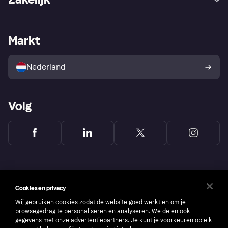
Login
Onze belofte
Webwinkelsupport
Developers
De Klarna app
Privacyinstellingen
Zakelijke login
Operationele status
Markt
Winkeloverzicht
Je herroepingsrecht
Verkoop met Klarna
Platformen en partners
Kopersbescherming voor
consumenten
Nederland
Volg
Cookies en privacy
Wij gebruiken cookies zodat de website goed werkt en om je
browsegedrag te personaliseren en analyseren. We delen ook
gegevens met onze advertentiepartners. Je kunt je voorkeuren op elk