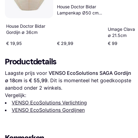
House Doctor Bidar
Lampenkap Ø50 cm
Wit Gordijn ∅ 50cm
House Doctor Bidar
Umage Clava G
Gordijn ∅ 36cm
∅ 21.5cm
€ 19,95
€ 29,99
€ 99
Productdetails
Laagste prijs voor 
VENSO EcoSolutions SAGA Gordijn 
∅ 18cm
 is 
€ 55,99
. Dit is momenteel het goedkoopste 
aanbod onder 
2
 winkels.
Vergelijk:
VENSO EcoSolutions Verlichting
VENSO EcoSolutions Gordijnen