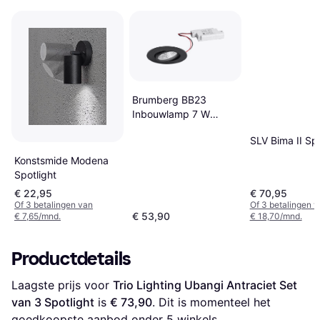
Brumberg BB23
Inbouwlamp 7 W
Zwart Spotlight
SLV Bima II Spo
Konstsmide Modena
Spotlight
€ 22,95
€ 70,95
Of 3 betalingen van
Of 3 betalingen 
€ 53,90
€ 7,65/mnd.
€ 18,70/mnd.
Productdetails
Laagste prijs voor 
Trio Lighting Ubangi Antraciet Set 
van 3 Spotlight
 is 
€ 73,90
. Dit is momenteel het 
goedkoopste aanbod onder 
5
 winkels.