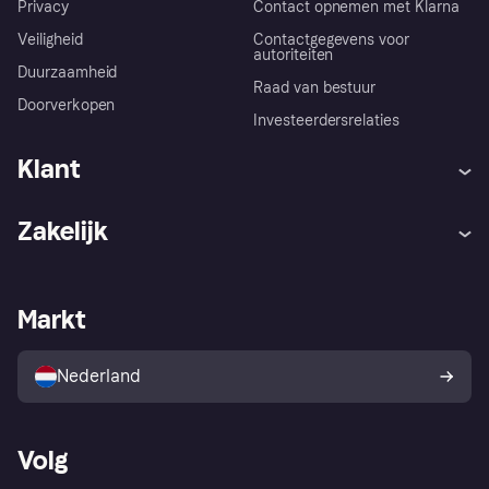
Privacy
Contact opnemen met Klarna
Veiligheid
Contactgegevens voor
autoriteiten
Duurzaamheid
Raad van bestuur
Doorverkopen
Investeerdersrelaties
Klant
Hulp
Klachten
Zakelijk
Login
Onze belofte
Webwinkelsupport
Developers
De Klarna app
Privacyinstellingen
Zakelijke login
Operationele status
Markt
Winkeloverzicht
Je herroepingsrecht
Verkoop met Klarna
Platformen en partners
Kopersbescherming voor
consumenten
Nederland
Volg