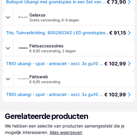
€ 73,90
Buitspot Ubangi met grondspies in een Set van 3, zwart, Aluminium
Galaxus
Gratis verzending
,
6-9 dagen
€ 91,15
Trio, Tuinverlichting, 800260342 LED grondspies set van 3 3xGU10 (GU10, IP65)
Fietsaccessoires
€ 6,95 verzending
,
2 dagen
€ 102,99
TRIO ubangi - spot - antraciet - excl. 3x gu10 4,9w - buitenverlichting - ip65
Fietsweb
€ 6,95 verzending
€ 102,99
TRIO ubangi - spot - antraciet - excl. 3x gu10 4,9w - buitenverlichting - ip65
Gerelateerde producten
We hebben een selectie van producten samengesteld die je 
mogelijk interesseren.
Alles weergeven