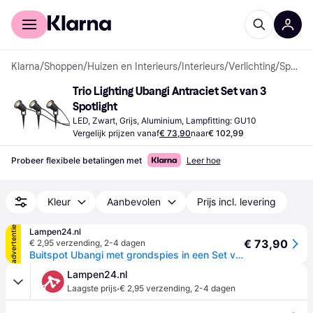
Voor shoppers
Voor bedrijven
Klarna
/
Shoppen
/
Huizen en Interieurs
/
Interieurs
/
Verlichting
/
Spotlights
Trio Lighting Ubangi Antraciet Set van 3 
Spotlight
LED, Zwart, Grijs, Aluminium, Lampfitting: GU10
Vergelijk prijzen vanaf
€ 73,90
naar
€ 102,99
Probeer flexibele betalingen met
Leer hoe
Kleur
Aanbevolen
Prijs incl. levering
advertentie
Lampen24.nl
€ 73,90
€ 2,95 verzending
,
2-4 dagen
Buitspot Ubangi met grondspies in een Set van 3, zwart, Aluminium
Lampen24.nl
·
Laagste prijs
€ 2,95 verzending
,
2-4 dagen