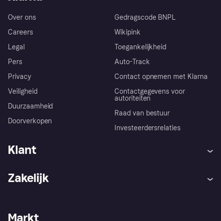
Over ons
Gedragscode BNPL
Careers
Wikipink
Legal
Toegankelijkheid
Pers
Auto-Track
Privacy
Contact opnemen met Klarna
Veiligheid
Contactgegevens voor
autoriteiten
Duurzaamheid
Raad van bestuur
Doorverkopen
Investeerdersrelaties
Klant
Hulp
Klachten
Zakelijk
Login
Onze belofte
Webwinkelsupport
Developers
De Klarna app
Privacyinstellingen
Zakelijke login
Operationele status
Markt
Winkeloverzicht
Je herroepingsrecht