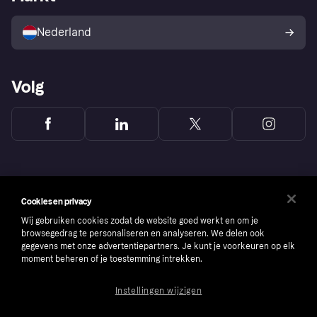
Verkoop met Klarna
Platformen en partners
Kopersbescherming voor
consumenten
Nederland
Volg
Cookies en privacy
Wij gebruiken cookies zodat de website goed werkt en om je
browsegedrag te personaliseren en analyseren. We delen ook
gegevens met onze advertentiepartners. Je kunt je voorkeuren op elk
moment beheren of je toestemming intrekken.
Instellingen wijzigen
Copyright © 2005-2026 Klarna Bank AB (publ). Headquarters: Stockholm, Sweden. All
rights reserved. Klarna Bank AB (publ). Sveavägen 46, 111 34 Stockholm. Organization