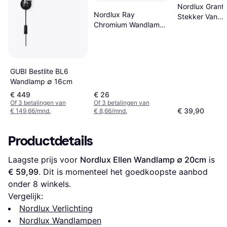
Nordlux Grant
Nordlux Ray
Stekker Van
Chromium Wandlamp
Opaalglas Wa
∅ 12cm
∅ 14.5cm
GUBI Bestlite BL6
Wandlamp ∅ 16cm
€ 449
€ 26
Of 3 betalingen van
Of 3 betalingen van
€ 39,90
€ 149,66/mnd.
€ 8,66/mnd.
Productdetails
Laagste prijs voor 
Nordlux Ellen Wandlamp ∅ 20cm
 is 
€ 59,99
. Dit is momenteel het goedkoopste aanbod 
onder 
8
 winkels.
Vergelijk:
Nordlux Verlichting
Nordlux Wandlampen