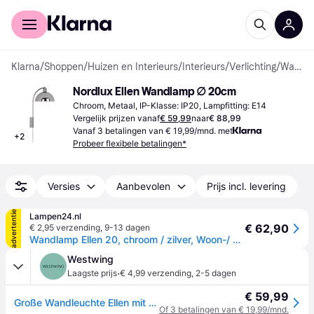
Voor shoppers
Voor bedrijven
Klarna
/
Shoppen
/
Huizen en Interieurs
/
Interieurs
/
Verlichting
/
Wandlampen
Nordlux Ellen Wandlamp ∅ 20cm
Chroom, Metaal, IP-Klasse: IP20, Lampfitting: E14
Vergelijk prijzen vanaf
€ 59,99
naar
€ 88,99
Vanaf 3 betalingen van € 19,99/mnd. met
+
2
Probeer flexibele betalingen*
Versies
Aanbevolen
Prijs incl. levering
advertentie
Lampen24.nl
€ 62,90
€ 2,95 verzending
,
9-13 dagen
Wandlamp Ellen 20, chroom / zilver, Woon-/ Eetkamer, metaal, Scandinavisch, wandlamp
Westwing
·
Laagste prijs
€ 4,99 verzending
,
2-5 dagen
€ 59,99
Große Wandleuchte Ellen mit Stecker
Of 3 betalingen van € 19,99/mnd.