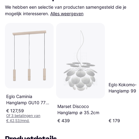
We hebben een selectie van producten samengesteld die je 
mogelijk interesseren.
Alles weergeven
Eglo Kokomo-
Hanglamp 99 
Eglo Caminia
Zwart Bruin Wi
Hanglamp GU10 77
Hanglamp 50
Marset Discoco
cm
€ 127,59
Hanglamp ∅ 35.2cm
Zandkleur/Beige/Goud
Of 3 betalingen van
€ 439
€ 179
€ 42,53/mnd.
Hanglamp