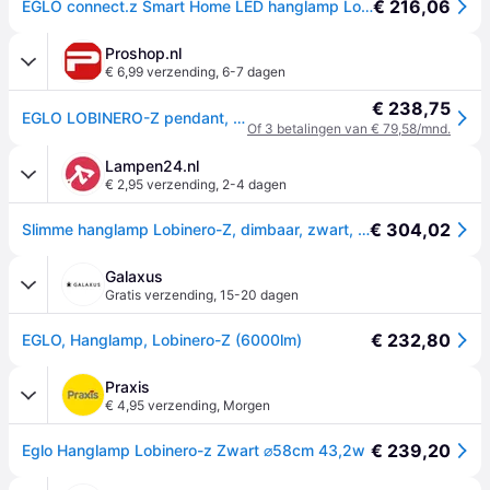
€ 216,06
EGLO connect.z Smart Home LED hanglamp Lobinero-Z, ring pendellamp dimbaar
Proshop.nl
€ 6,99 verzending
,
6-7 dagen
€ 238,75
EGLO LOBINERO-Z pendant, black
Of 3 betalingen van € 79,58/mnd.
Lampen24.nl
€ 2,95 verzending
,
2-4 dagen
€ 304,02
Slimme hanglamp Lobinero-Z, dimbaar, zwart, Woon-/ Eetkamer, Aluminium, Modern, Slimme hanglamp
Galaxus
Gratis verzending
,
15-20 dagen
€ 232,80
EGLO, Hanglamp, Lobinero-Z (6000lm)
Praxis
€ 4,95 verzending
,
Morgen
€ 239,20
Eglo Hanglamp Lobinero-z Zwart ⌀58cm 43,2w