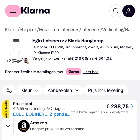
Voor shoppers
Voor bedrijven
Klarna
/
Shoppen
/
Huizen en Interieurs
/
Interieurs
/
Verlichting
/
Hanglampen
Eglo Lobinero-z Black Hanglamp
Dimbaar, LED, Wit, Transparant, Zwart, Aluminium, Metaal, 
IP-Klasse: IP20
Vergelijk prijzen vanaf
€ 216,06
naar
€ 304,02
+
2
Probeer flexibele betalingen met
Leer hoe
Kleur
Aanbevolen
Prijs incl. levering
advertentie
Proshop.nl
€ 238,75
€ 6,99 verzending
,
6-7 dagen
Of 3 betalingen van € 79,58/mnd.
EGLO LOBINERO-Z pendant, black
Amazon
·
Laagste prijs
Gratis verzending