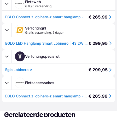
Fietsweb
€ 6,95 verzending
€ 265,99
EGLO Connect.z lobinero-z smart hanglamp - ø 58 cm - zwart/wit - instelbaar wit licht - dimbaar - zigbee
Verlichtingnl
Gratis verzending
,
5 dagen
€ 299,95
EGLO LED Hanglamp Smart Lobinero | 43.2W 3000K/6500K 6000Lm | IP20 Dimbaar Zigbee | Zwart/wit
V
Verlichtingspecialist
€ 299,95
Eglo Lobinero-z
Fietsaccessoires
€ 265,99
EGLO Connect.z lobinero-z smart hanglamp - ø 58 cm - zwart/wit - instelbaar wit licht - dimbaar - zigbee
Gerelateerde producten