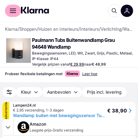
Voor shoppers
Voor bedrijven
Klarna
/
Shoppen
/
Huizen en Interieurs
/
Interieurs
/
Verlichting
/
Wandlampen
Paulmann Tubs Buitenwandlamp Grau 
94648 Wandlamp
Bewegingssensoren, LED, Wit, Zwart, Grijs, Plastic, Metaal, 
IP-Klasse: IP44
Vergelijk prijzen vanaf
€ 29,99
naar
€ 48,99
Probeer flexibele betalingen met
Leer hoe
Kleur
Aanbevolen
Prijs incl. levering
advertentie
Lampen24.nl
€ 38,90
€ 2,95 verzending
,
1-3 dagen
Wandlamp buiten met bewegingssensor Tubs, alu / grijs / zink, metaal
Amazon
·
Laagste prijs
Gratis verzending