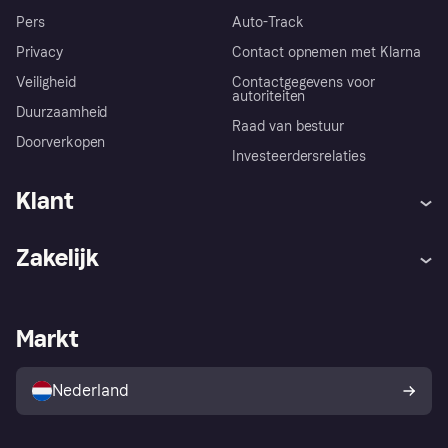
Pers
Auto-Track
Privacy
Contact opnemen met Klarna
Veiligheid
Contactgegevens voor
autoriteiten
Duurzaamheid
Raad van bestuur
Doorverkopen
Investeerdersrelaties
Klant
Hulp
Klachten
Zakelijk
Login
Onze belofte
Webwinkelsupport
Developers
De Klarna app
Privacyinstellingen
Zakelijke login
Operationele status
Markt
Winkeloverzicht
Je herroepingsrecht
Verkoop met Klarna
Platformen en partners
Kopersbescherming voor
consumenten
Nederland