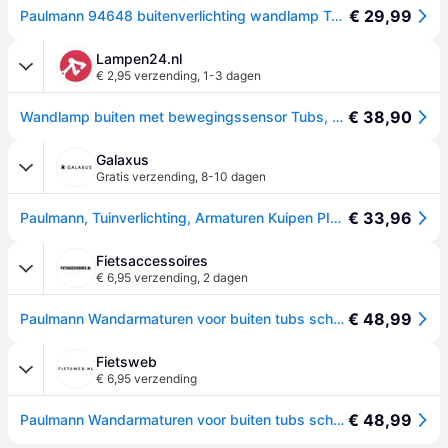
€ 29,99
Paulmann 94648 buitenverlichting wandlamp Tubs met bewegingsmelder IP44 rond max. 15 W grijs mat buitenlampen metaal, kunststof tuinverlichting E27
Lampen24.nl
€ 2,95 verzending
,
1-3 dagen
€ 38,90
Wandlamp buiten met bewegingssensor Tubs, alu / grijs / zink, metaal
Galaxus
Gratis verzending
,
8-10 dagen
€ 33,96
Paulmann, Tuinverlichting, Armaturen Kuipen PIR (E27, IP44)
Fietsaccessoires
€ 6,95 verzending
,
2 dagen
€ 48,99
Paulmann Wandarmaturen voor buiten tubs schemergestuurde bewegingsmelder (ir) ip44 rond 105x175 mm max. 15w 230v grijs mat metaal, kunststof
Fietsweb
€ 6,95 verzending
€ 48,99
Paulmann Wandarmaturen voor buiten tubs schemergestuurde bewegingsmelder (ir) ip44 rond 105x175 mm max. 15w 230v grijs mat metaal, kunststof