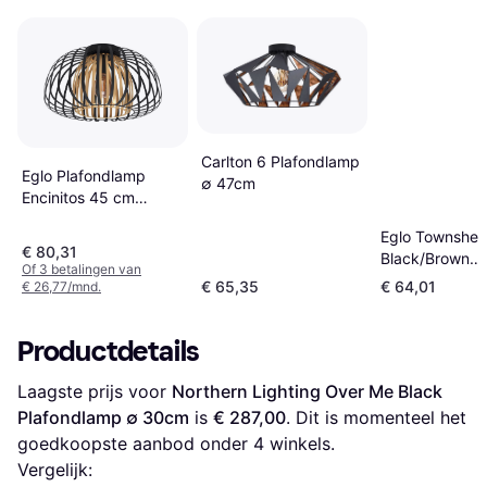
Carlton 6 Plafondlamp
Eglo Plafondlamp
∅ 47cm
Encinitos 45 cm
Plafondlamp
Eglo Townshe
€ 80,31
Black/Brown
Of 3 betalingen van
Plafondlamp 
€ 65,35
€ 64,01
€ 26,77/mnd.
Productdetails
Laagste prijs voor 
Northern Lighting Over Me Black 
Plafondlamp ∅ 30cm
 is 
€ 287,00
. Dit is momenteel het 
goedkoopste aanbod onder 
4
 winkels.
Vergelijk: