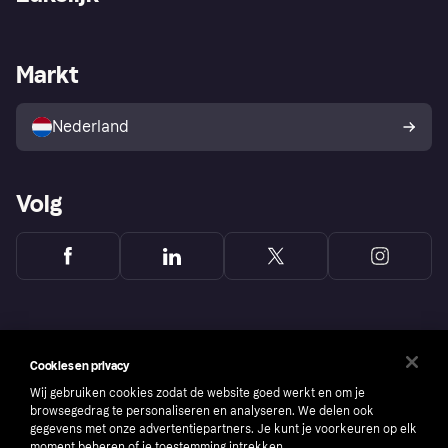
Login
Onze belofte
Webwinkelsupport
Developers
De Klarna app
Privacyinstellingen
Zakelijke login
Operationele status
Markt
Winkeloverzicht
Je herroepingsrecht
Verkoop met Klarna
Platformen en partners
Kopersbescherming voor
consumenten
Nederland
Volg
Cookies en privacy
Wij gebruiken cookies zodat de website goed werkt en om je
browsegedrag te personaliseren en analyseren. We delen ook
gegevens met onze advertentiepartners. Je kunt je voorkeuren op elk
moment beheren of je toestemming intrekken.