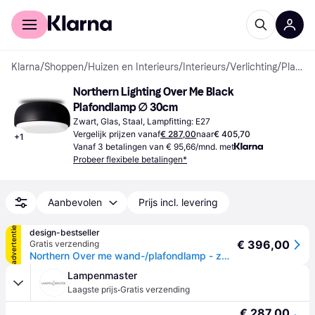
Voor shoppers
Voor bedrijven
Klarna
/
Shoppen
/
Huizen en Interieurs
/
Interieurs
/
Verlichting
/
Plafondlampen
Northern Lighting Over Me Black 
Plafondlamp ∅ 30cm
Zwart, Glas, Staal, Lampfitting: E27
Vergelijk prijzen vanaf
€ 287,00
naar
€ 405,70
+
1
Vanaf 3 betalingen van € 95,66/mnd. met
Probeer flexibele betalingen*
Aanbevolen
Prijs incl. levering
advertentie
design-bestseller
€ 396,00
Gratis verzending
Northern Over me wand-/plafondlamp - zwart mat - M
Lampenmaster
·
Laagste prijs
Gratis verzending
€ 287,00