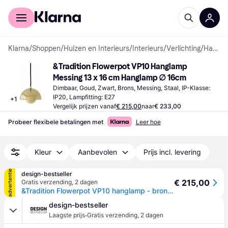
Voor shoppers
Voor bedrijven
Klarna
/
Shoppen
/
Huizen en Interieurs
/
Interieurs
/
Verlichting
/
Hanglampen
&Tradition Flowerpot VP10 Hanglamp 
Messing 13 x 16 cm Hanglamp ∅ 16cm
Dimbaar, Goud, Zwart, Brons, Messing, Staal, IP-Klasse: 
IP20, Lampfitting: E27
+
1
Vergelijk prijzen vanaf
€ 215,00
naar
€ 233,00
Probeer flexibele betalingen met
Leer hoe
Kleur
Aanbevolen
Prijs incl. levering
advertentie
design-bestseller
€ 215,00
Gratis verzending
,
2 dagen
&Tradition Flowerpot VP10 hanglamp - bronzed brass - goud
design-bestseller
·
Laagste prijs
Gratis verzending
,
2 dagen