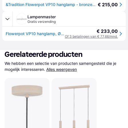
€ 215,00
&Tradition Flowerpot VP10 hanglamp - bronzed brass - goud
Lampenmaster
Gratis verzending
€ 233,00
Flowerpot VP10 hanglamp, Ø 16 cm, messing - &TRADITION - Woonkamer - Designer - Metaal - Met lampenkap
Of 3 betalingen van € 77,66/mnd.
Gerelateerde producten
We hebben een selectie van producten samengesteld die je 
mogelijk interesseren.
Alles weergeven