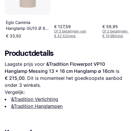
Eglo Caminia
€ 127,59
€ 59,95
Hanglamp GU10 Ø 6
Of 3 betalingen van
Of 3 betalingen 
cm
€ 33,92
€ 42,53/mnd.
€ 19,98/mnd.
Zandkleur/Beige/Goud
Hanglamp
Productdetails
Laagste prijs voor 
&Tradition Flowerpot VP10 
Hanglamp Messing 13 x 16 cm Hanglamp ∅ 16cm
 is 
€ 215,00
. Dit is momenteel het goedkoopste aanbod 
onder 
3
 winkels.
Vergelijk:
&Tradition Verlichting
&Tradition Hanglampen