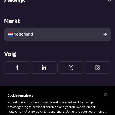
Zakelijk
Login
Onze belofte
Webwinkelsupport
Developers
De Klarna app
Privacyinstellingen
Zakelijke login
Operationele status
Markt
Winkeloverzicht
Je herroepingsrecht
Verkoop met Klarna
Platformen en partners
Kopersbescherming voor
consumenten
Nederland
Volg
Cookies en privacy
Wij gebruiken cookies zodat de website goed werkt en om je
browsegedrag te personaliseren en analyseren. We delen ook
gegevens met onze advertentiepartners. Je kunt je voorkeuren op elk