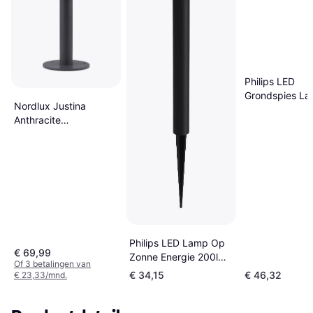
Philips LED
Grondspies L
Nordlux Justina
Nissa UE 250l
Anthracite
Grondverlichti
Grondverlichting
49cm
60cm
Philips LED Lamp Op
€ 69,99
Zonne Energie 200lm
Of 3 betalingen van
IP44 Grondverlichting
€ 34,15
€ 46,32
€ 23,33/mnd.