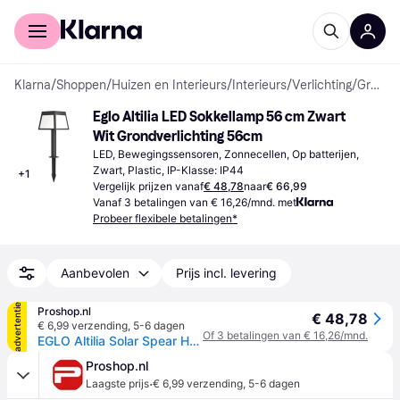
Voor shoppers
Voor bedrijven
Klarna
/
Shoppen
/
Huizen en Interieurs
/
Interieurs
/
Verlichting
/
Grondverlichting
Eglo Altilia LED Sokkellamp 56 cm Zwart 
Wit Grondverlichting 56cm
LED, Bewegingssensoren, Zonnecellen, Op batterijen, 
Zwart, Plastic, IP-Klasse: IP44
+
1
Vergelijk prijzen vanaf
€ 48,78
naar
€ 66,99
Vanaf 3 betalingen van € 16,26/mnd. met
Probeer flexibele betalingen*
Aanbevolen
Prijs incl. levering
advertentie
Proshop.nl
€ 48,78
€ 6,99 verzending
,
5-6 dagen
Of 3 betalingen van € 16,26/mnd.
EGLO Altilia Solar Spear H560 with Sensor Black/White
Proshop.nl
·
Laagste prijs
€ 6,99 verzending
,
5-6 dagen