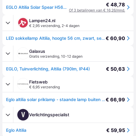
€ 48,78
EGLO Altilia Solar Spear H560 with Sensor Black/White
Of 3 betalingen van € 16,26/mnd.
Lampen24.nl
€ 2,95 verzending
,
2-4 dagen
€ 60,90
LED sokkellamp Altilia, hoogte 56 cm, zwart, sensor Altilia, zwart, Kunststof, Modern, Solar buitenverlichting
Galaxus
Gratis verzending
,
10-12 dagen
€ 50,63
EGLO, Tuinverlichting, Altilia (790lm, IP44)
Fietsweb
€ 6,95 verzending
€ 66,99
Eglo altilia solar priklamp - staande lamp buiten - zonne-energie - led - 56 cm - zwart/wit
V
Verlichtingspecialist
€ 59,95
Eglo Altilia