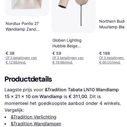
Northern Budd
Nordlux Pontio 27
Muurlamp Blac
Wandlamp Zand
Wandlamp
Wandlamp
Globen Lighting
Hubble Beige
Wandlamp
€ 38
€ 59
€ 198
Of 3 betalingen van
Of 3 betalingen van
Of 3 betalingen 
€ 12,66/mnd.
€ 19,66/mnd.
€ 66,00/mnd.
Productdetails
Laagste prijs voor 
&Tradition Tabata LN10 Wandlamp 
15 x 21 x 10 cm Wandlamp
 is 
€ 311,00
. Dit is 
momenteel het goedkoopste aanbod onder 
4
 winkels.
Vergelijk:
&Tradition Verlichting
&Tradition Wandlampen