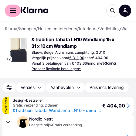
Voor shoppers
Voor bedrijven
Klarna
/
Shoppen
/
Huizen en Interieurs
/
Interieurs
/
Verlichting
/
Wandlampen
&Tradition Tabata LN10 Wandlamp 15 x 
21 x 10 cm Wandlamp
Blauw, Beige, Aluminium, Lampfitting: GU10
Vergelijk prijzen vanaf
€ 311,00
naar
€ 404,00
+
2
Vanaf 3 betalingen van € 103,66/mnd. met
Probeer flexibele betalingen*
Versies
Aanbevolen
Prijs incl. levering
advertentie
design-bestseller
€ 404,00
Gratis verzending
,
2 dagen
&Tradition Tabata Wandlamp LN10 - deep blue/ivory - meerkleurig
Nordic Nest
·
Laagste prijs
Gratis verzending