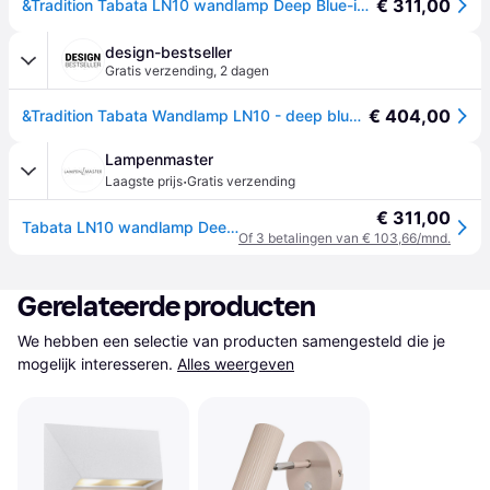
€ 311,00
&Tradition Tabata LN10 wandlamp Deep Blue-ivory
design-bestseller
Gratis verzending
,
2 dagen
€ 404,00
&Tradition Tabata Wandlamp LN10 - deep blue/ivory - meerkleurig
Lampenmaster
·
Laagste prijs
Gratis verzending
€ 311,00
Tabata LN10 wandlamp Deep Blue/Ivory - &Tradition - Woonkamer - Designer - Aluminium - Meerdere lampen
Of 3 betalingen van € 103,66/mnd.
Gerelateerde producten
We hebben een selectie van producten samengesteld die je 
mogelijk interesseren.
Alles weergeven