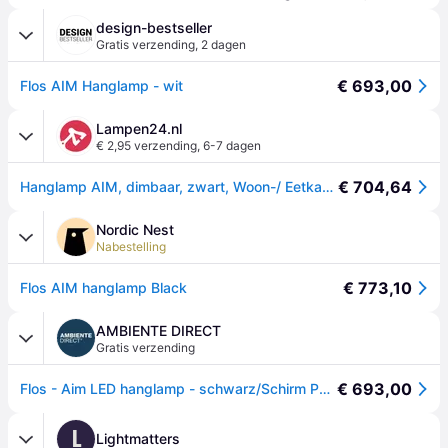
design-bestseller
Gratis verzending
,
2 dagen
€ 693,00
Flos AIM Hanglamp - wit
Lampen24.nl
€ 2,95 verzending
,
6-7 dagen
€ 704,64
Hanglamp AIM, dimbaar, zwart, Woon-/ Eetkamer, Aluminium, Design
Nordic Nest
Nabestelling
€ 773,10
Flos AIM hanglamp Black
AMBIENTE DIRECT
Gratis verzending
€ 693,00
Flos - Aim LED hanglamp - schwarz/Schirm Polykarbonat/innen ABS/H 21,1cm/Ø 24.3cm/Kabellänge 300-900cm/895lm/2700K/CRI90
L
Lightmatters