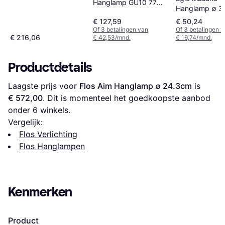
Hanglamp GU10 77
Hanglamp ∅ 3
cm
€ 127,59
€ 50,24
Zandkleur/Beige/Goud
Of 3 betalingen van
Of 3 betalingen 
Hanglamp
€ 216,06
€ 42,53/mnd.
€ 16,74/mnd.
Productdetails
Laagste prijs voor 
Flos Aim Hanglamp ∅ 24.3cm
 is 
€ 572,00
. Dit is momenteel het goedkoopste aanbod 
onder 
6
 winkels.
Vergelijk:
Flos Verlichting
Flos Hanglampen
Kenmerken
Product