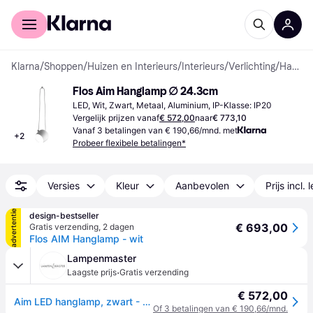
Voor shoppers
Voor bedrijven
Klarna
/
Shoppen
/
Huizen en Interieurs
/
Interieurs
/
Verlichting
/
Hanglampen
Flos Aim Hanglamp ∅ 24.3cm
LED, Wit, Zwart, Metaal, Aluminium, IP-Klasse: IP20
Vergelijk prijzen vanaf
€ 572,00
naar
€ 773,10
Vanaf 3 betalingen van € 190,66/mnd. met
+
2
Probeer flexibele betalingen*
Versies
Kleur
Aanbevolen
Prijs incl. 
advertentie
design-bestseller
€ 693,00
Gratis verzending
,
2 dagen
Flos AIM Hanglamp - wit
Lampenmaster
·
Laagste prijs
Gratis verzending
€ 572,00
Aim LED hanglamp, zwart - FLOS - Woonkamer - Designer - Metaal - 1 lamp
Of 3 betalingen van € 190,66/mnd.