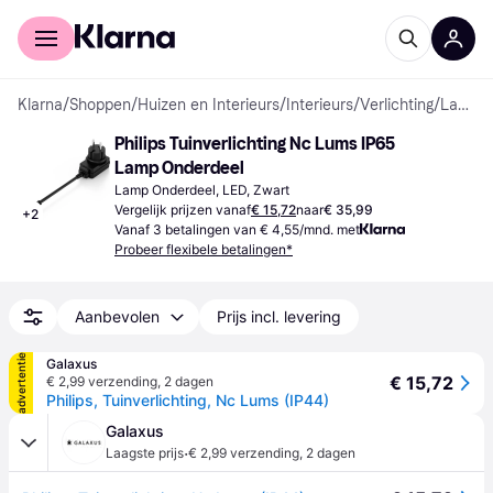
Voor shoppers
Voor bedrijven
Klarna
/
Shoppen
/
Huizen en Interieurs
/
Interieurs
/
Verlichting
/
Lamp Onderdelen
Philips Tuinverlichting Nc Lums IP65 
Lamp Onderdeel
Lamp Onderdeel, LED, Zwart
Vergelijk prijzen vanaf
€ 15,72
naar
€ 35,99
+
2
Vanaf 3 betalingen van € 4,55/mnd. met
Probeer flexibele betalingen*
Aanbevolen
Prijs incl. levering
advertentie
Galaxus
€ 15,72
€ 2,99 verzending
,
2 dagen
Philips, Tuinverlichting, Nc Lums (IP44)
Galaxus
·
Laagste prijs
€ 2,99 verzending
,
2 dagen