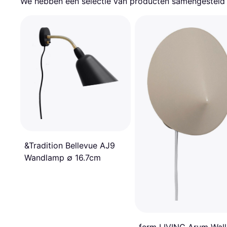
We hebben een selectie van producten samengesteld d
&Tradition Bellevue AJ9
Wandlamp ∅ 16.7cm