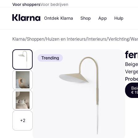
Voor shoppers
Voor bedrijven
Ontdek Klarna
Shop
App
Hulp
Klarna
/
Shoppen
/
Huizen en Interieurs
/
Interieurs
/
Verlichting
/
Wa
Winkels
MediaMark
B
fe
Bol
B
Trending
Booking.c
B
Beige
H&M
B
Kruidvat
Verge
Probe
Be
€ 1
Winkeloverzich
+2