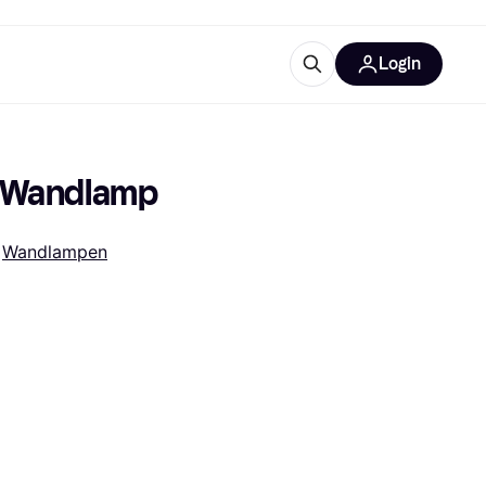
Login
ooruitrustingen
IM
e Wandlamp
 
Wandlampen
categorieën