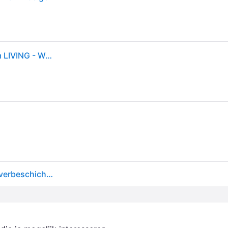
Arum Swivel wandlamp, beige, 47 cm, stekker - ferm LIVING - Woonkamer - Designer - Metaal - 1 lamp
Ferm Living - Arum Swivel wandlamp - kaschmir/pulverbeschichtet/BxHxT 25,5x47x44cm/schwenkbare Halterung/E14/220-240V 50-60Hz/Leuchtmittel nicht entha