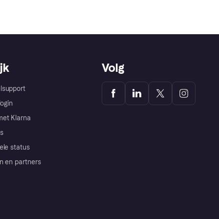
jk
Volg
lsupport
login
et Klarna
s
ele status
n en partners