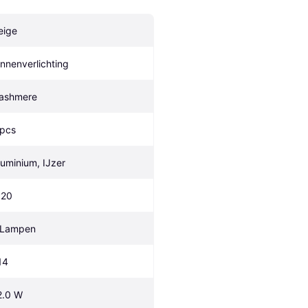
eige
innenverlichting
ashmere 
 pcs
luminium, IJzer
P20
 Lampen
14
2.0 W