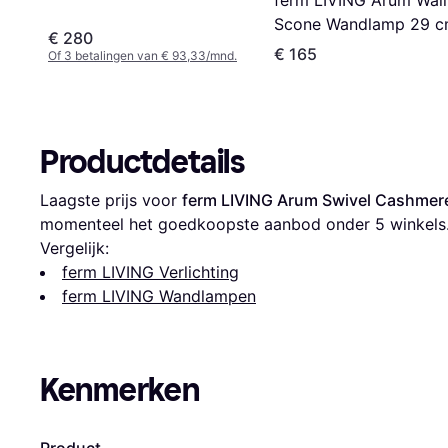
ferm LIVING Arum Wall
Scone Wandlamp 29 
€ 280
Wandlamp
€ 165
Of 3 betalingen van € 93,33/mnd.
Productdetails
Laagste prijs voor 
ferm LIVING Arum Swivel Cashme
momenteel het goedkoopste aanbod onder 
5
 winkels
Vergelijk:
ferm LIVING Verlichting
ferm LIVING Wandlampen
Kenmerken