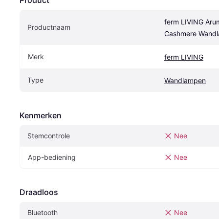
Product
ferm LIVING Arum
Productnaam
Cashmere Wand
Merk
ferm LIVING
Type
Wandlampen
Kenmerken
Stemcontrole
Nee
App-bediening
Nee
Draadloos
Bluetooth
Nee