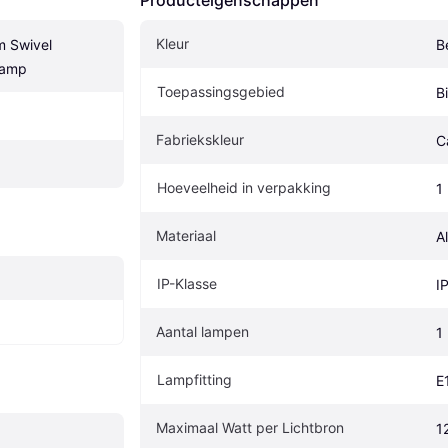
Producteigenschappen
Kleur
 Swivel 
B
lamp
Toepassingsgebied
B
Fabriekskleur
C
Hoeveelheid in verpakking
1
Materiaal
A
IP-Klasse
I
Aantal lampen
1
Lampfitting
E
Maximaal Watt per Lichtbron
1