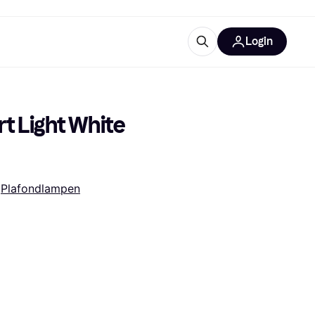
Login
trustingen
IM
t Light White 
 
Plafondlampen
gorieën