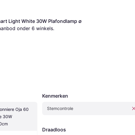
art Light White 30W Plafondlamp ∅ 
aanbod onder 
6
 winkels.
Kenmerken
Stemcontrole
onniere Oja 60 
e 30W 
60cm
Draadloos