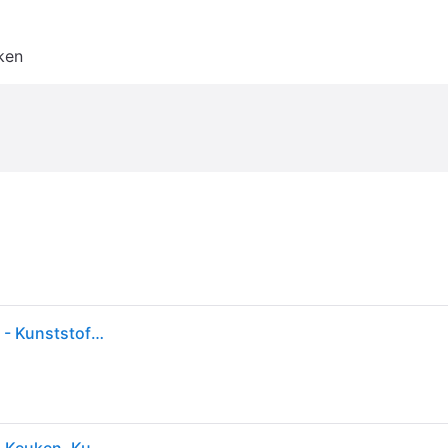
ken
Oja Smart 60 Plafondlamp White - Nordlux - Keuken - Kunststof - Rond