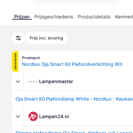
Prijzen
Prijsgeschiedenis
Productdetails
Kenmer
Prijs incl. levering
advertentie
Proshop.nl
Nordlux Oja Smart 60 Plafondverlichting Wit
Lampenmaster
Lampen24.nl