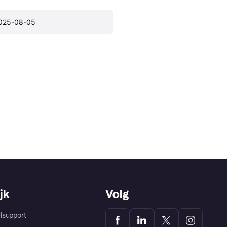
025-08-05
jk
Volg
lsupport