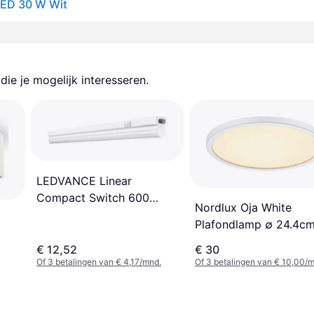
LED 30 W Wit
ie je mogelijk interesseren.
LEDVANCE Linear
Compact Switch 600
Nordlux Oja White
3000K Plafondlamp
Plafondlamp ∅ 24.4c
57.3cm
€ 12,52
€ 30
Of 3 betalingen van € 4,17/mnd.
Of 3 betalingen van € 10,00/