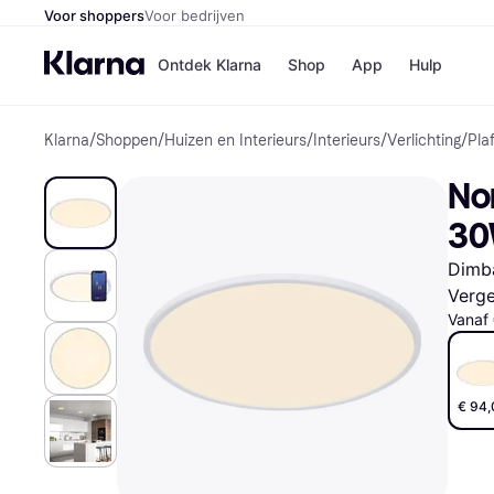
Voor shoppers
Voor bedrijven
Ontdek Klarna
Shop
App
Hulp
Klarna
/
Shoppen
/
Huizen en Interieurs
/
Interieurs
/
Verlichting
/
Pla
Winkels
Media
B
Nor
Bol
B
Booki
B
30
H&M
B
Kruidv
Dimba
Verge
Vanaf
Winkelove
€ 94,