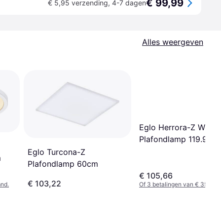
€ 99,99
€ 5,95 verzending
,
4-7 dagen
Alles weergeven
Eglo Herrora-Z White
Plafondlamp 119.9cm
Eglo Turcona-Z
m
Plafondlamp 60cm
€ 105,66
€ 103,22
mnd.
Of 3 betalingen van € 35,22/