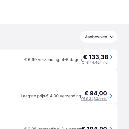
Aanbevolen
€ 133,38
€ 6,99 verzending
,
4-5 dagen
Of € 44,46/mnd.
€ 94,00
·
Laagste prijs
€ 4,00 verzending
Of € 31,33/mnd.
€ 2,95 verzending
,
2-4 dagen