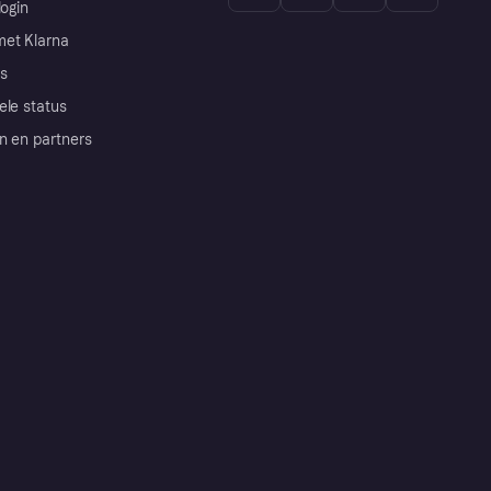
login
et Klarna
s
ele status
n en partners