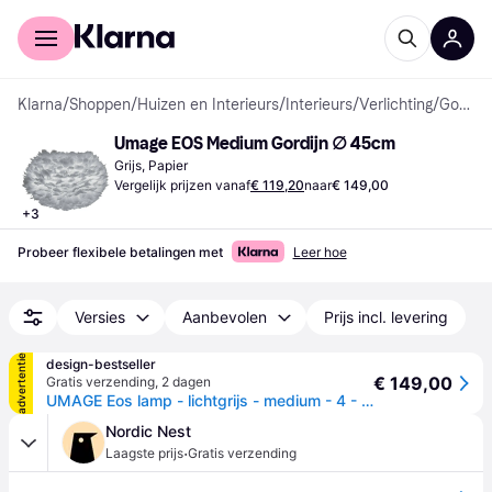
Voor shoppers
Voor bedrijven
Klarna
/
Shoppen
/
Huizen en Interieurs
/
Interieurs
/
Verlichting
/
Gordijnen
Umage EOS Medium Gordijn ∅ 45cm
Grijs, Papier
Vergelijk prijzen vanaf
€ 119,20
naar
€ 149,00
+
3
Probeer flexibele betalingen met
Leer hoe
Versies
Aanbevolen
Prijs incl. levering
advertentie
design-bestseller
€ 149,00
Gratis verzending
,
2 dagen
UMAGE Eos lamp - lichtgrijs - medium - 4 - 6 Wochen
Nordic Nest
·
Laagste prijs
Gratis verzending