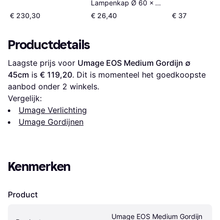
Micro Ø 22 cm 
Lampenkap Ø 60 x 24
∅ 22cm
cm Grijs Gordijn ∅
€ 230,30
€ 26,40
€ 37
60cm
Productdetails
Laagste prijs voor 
Umage EOS Medium Gordijn ∅ 
45cm
 is 
€ 119,20
. Dit is momenteel het goedkoopste 
aanbod onder 
2
 winkels.
Vergelijk:
Umage Verlichting
Umage Gordijnen
Kenmerken
Product
Umage EOS Medium Gordijn 