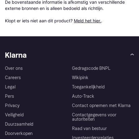
De bovenstaande informatie is afkomstig van verschillende 
externe bronnen en is alleen bedoeld als richtlijn.

Klopt er iets niet aan dit product? 
Meld het hier.
.
Klarna
Over ons
Gedragscode BNPL
Careers
Wikipink
Legal
Toegankelijkheid
Pers
Auto-Track
Privacy
Contact opnemen met Klarna
Veiligheid
Contactgegevens voor
autoriteiten
Duurzaamheid
Raad van bestuur
Doorverkopen
Investeerdersrelaties