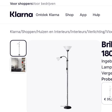
Voor shoppers
Voor bedrijven
Ontdek Klarna
Shop
App
Hulp
Klarna
/
Shoppen
/
Huizen en Interieurs
/
Interieurs
/
Verlichting
/
Vlo
Winkels
Media
B
Bri
Bol
B
Booki
B
18
H&M
B
Kruidv
Ingeb
Lampf
Verge
Probe
Winkelove
€ 35,