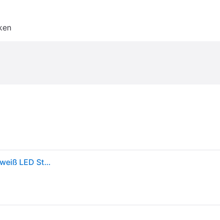
ken
Brilliant Spari Deckenfluter mit Leselampe schwarz, weiß LED Stehlampe