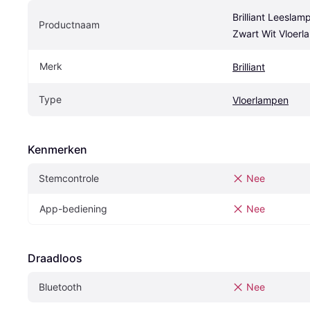
Brilliant Leeslam
Productnaam
Zwart Wit Vloer
Merk
Brilliant
Type
Vloerlampen
Kenmerken
Stemcontrole
Nee
App-bediening
Nee
Draadloos
Bluetooth
Nee