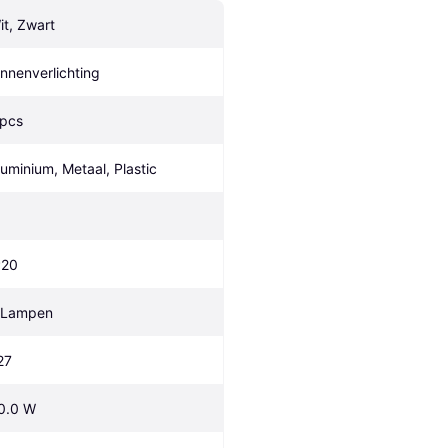
it, Zwart
innenverlichting
 pcs
luminium, Metaal, Plastic
P20
 Lampen
27
0.0 W