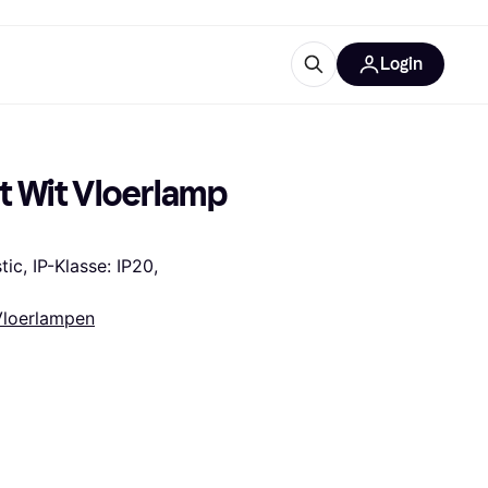
Login
trustingen
IM
t Wit Vloerlamp 
c, IP-Klasse: IP20, 
Vloerlampen
gorieën