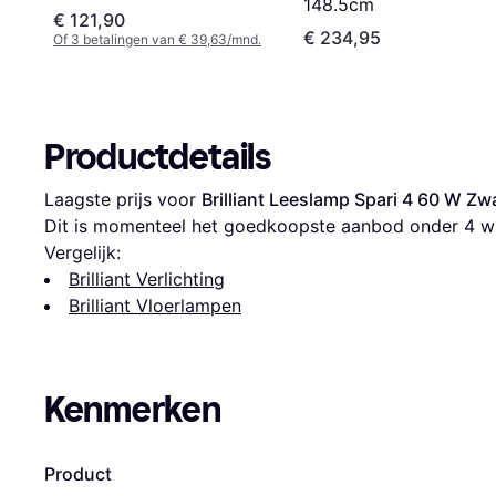
148.5cm
€ 121,90
€ 234,95
Of 3 betalingen van € 39,63/mnd.
Productdetails
Laagste prijs voor 
Brilliant Leeslamp Spari 4 60 W Z
Dit is momenteel het goedkoopste aanbod onder 
4
 w
Vergelijk:
Brilliant Verlichting
Brilliant Vloerlampen
Kenmerken
Product