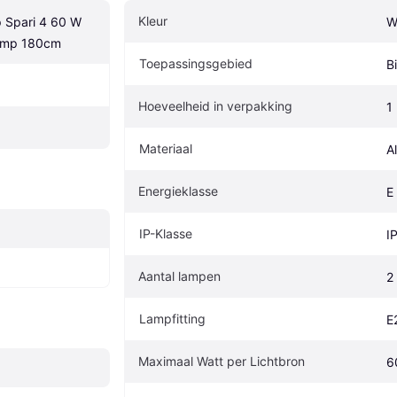
Kleur
p Spari 4 60 W 
W
lamp 180cm
Toepassingsgebied
B
Hoeveelheid in verpakking
1
Materiaal
A
Energieklasse
E
IP-Klasse
I
Aantal lampen
2
Lampfitting
E
Maximaal Watt per Lichtbron
6