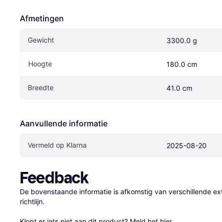
Afmetingen
Gewicht
3300.0 g
Hoogte
180.0 cm
Breedte
41.0 cm
Aanvullende informatie
Vermeld op Klarna
2025-08-20
Feedback
De bovenstaande informatie is afkomstig van verschillende ext
richtlijn.

Klopt er iets niet aan dit product? 
Meld het hier.
.