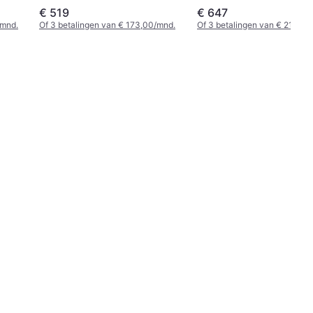
€ 519
€ 647
/mnd.
Of 3 betalingen van € 173,00/mnd.
Of 3 betalingen van € 215,66