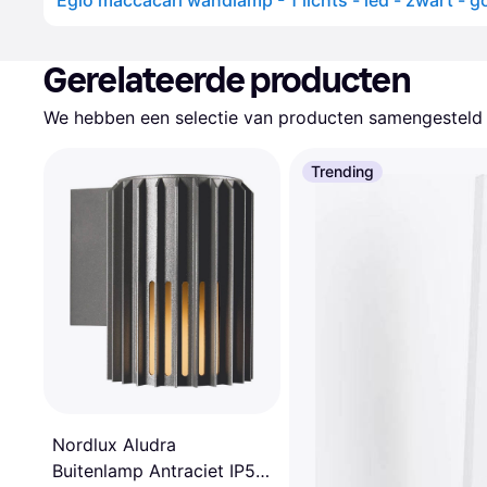
Eglo maccacari wandlamp - 1 lichts - led - zwart - 
Gerelateerde producten
We hebben een selectie van producten samengesteld d
Trending
Nordlux Aludra
Buitenlamp Antraciet IP54