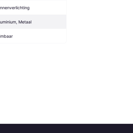
innenverlichting
luminium, Metaal
imbaar