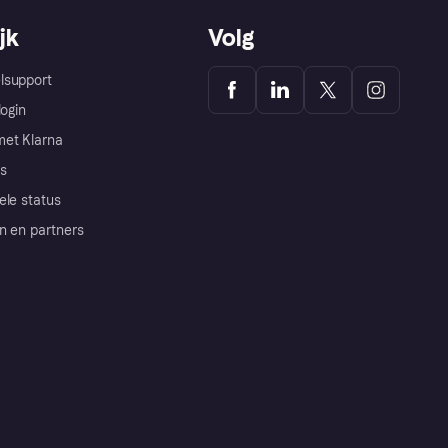
jk
Volg
lsupport
login
et Klarna
s
ele status
n en partners