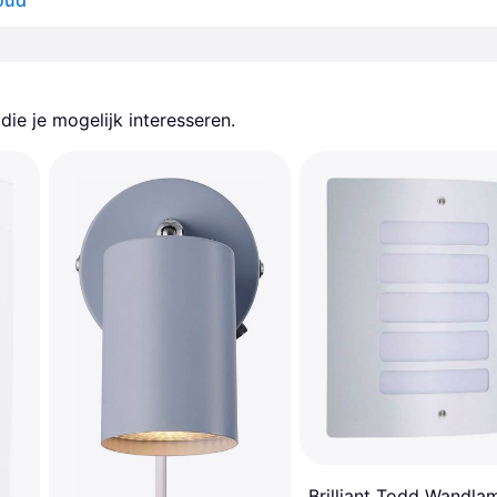
goud
ie je mogelijk interesseren.
Brilliant Todd Wandla