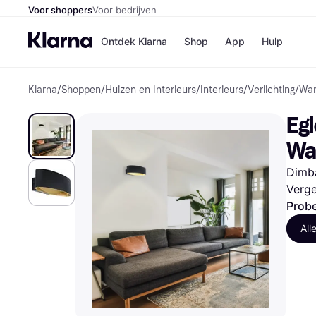
Voor shoppers
Voor bedrijven
Ontdek Klarna
Shop
App
Hulp
Klarna
/
Shoppen
/
Huizen en Interieurs
/
Interieurs
/
Verlichting
/
Wa
Winkels
MediaMark
B
Eg
Bol
B
Booking.c
B
Wa
H&M
B
Kruidvat
Dimba
Verge
Probe
Winkeloverzich
All