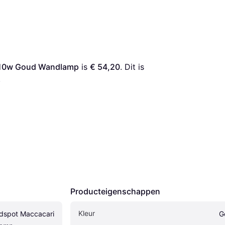
 10w Goud Wandlamp
 is 
€ 54,20
. Dit is 
.
Producteigenschappen
Kleur
dspot Maccacari 
G