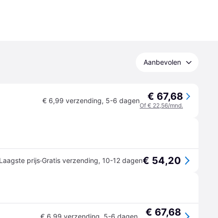
Aanbevolen
€ 67,68
€ 6,99 verzending
,
5-6 dagen
Of € 22,56/mnd.
€ 54,20
·
Laagste prijs
Gratis verzending
,
10-12 dagen
€ 67,68
€ 6,99 verzending
,
5-6 dagen