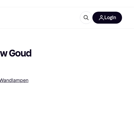
Login
ooruitrustingen
IM
0w Goud 
Wandlampen
categorieën