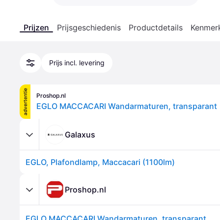
Prijzen
Prijsgeschiedenis
Productdetails
Kenmer
Prijs incl. levering
advertentie
Proshop.nl
EGLO MACCACARI Wandarmaturen, transparant
Galaxus
EGLO, Plafondlamp, Maccacari (1100lm)
Proshop.nl
EGLO MACCACARI Wandarmaturen, transparant