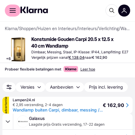
Voor shoppers
Voor bedrijven
Klarna
/
Shoppen
/
Huizen en Interieurs
/
Interieurs
/
Verlichting
/
Wandlampen
Konstsmide Gouden Carpi 20.5 x 12.5 x 
40 cm Wandlamp
Dimbaar, Messing, Staal, IP-Klasse: IP44, Lampfitting: E27
Vergelijk prijzen vanaf
€ 138,04
naar
€ 162,90
+
6
Probeer flexibele betalingen met
Leer hoe
Versies
Aanbevolen
Prijs incl. levering
advertentie
Lampen24.nl
€ 162,90
€ 2,95 verzending
,
2-4 dagen
Wandlamp buiten Carpi, dimbaar, messing / goud, metaal, Modern, Wandlamp buiten
Galaxus
·
Laagste prijs
Gratis verzending
,
17-22 dagen