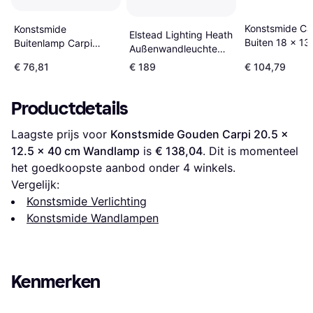
Konstsmide Ca
Konstsmide
Elstead Lighting Heath
Buiten 18 x 13
Buitenlamp Carpi
Außenwandleuchte
cm IP44 Wand
Zwart 18cm
Bronz 267 x 125 x 418
€ 76,81
€ 189
€ 104,79
Wandlamp
mm Wandlamp
Productdetails
Laagste prijs voor 
Konstsmide Gouden Carpi 20.5 x 
12.5 x 40 cm Wandlamp
 is 
€ 138,04
. Dit is momenteel 
het goedkoopste aanbod onder 
4
 winkels.
Vergelijk:
Konstsmide Verlichting
Konstsmide Wandlampen
Kenmerken