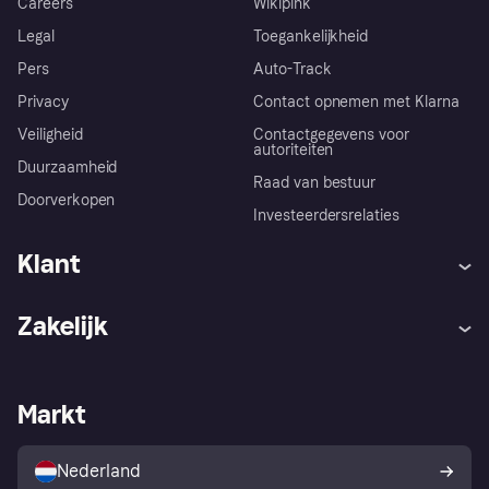
Careers
Wikipink
Legal
Toegankelijkheid
Pers
Auto-Track
Privacy
Contact opnemen met Klarna
Veiligheid
Contactgegevens voor
autoriteiten
Duurzaamheid
Raad van bestuur
Doorverkopen
Investeerdersrelaties
Klant
Hulp
Klachten
Zakelijk
Login
Onze belofte
Webwinkelsupport
Developers
De Klarna app
Privacyinstellingen
Zakelijke login
Operationele status
Markt
Winkeloverzicht
Je herroepingsrecht
Verkoop met Klarna
Platformen en partners
Kopersbescherming voor
consumenten
Nederland