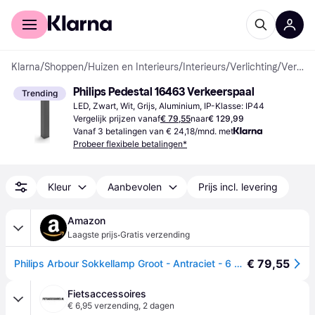
Voor shoppers
Voor bedrijven
Klarna
/
Shoppen
/
Huizen en Interieurs
/
Interieurs
/
Verlichting
/
Verkeerspalen
Philips Pedestal 16463 Verkeerspaal
Trending
LED, Zwart, Wit, Grijs, Aluminium, IP-Klasse: IP44
Vergelijk prijzen vanaf
€ 79,55
naar
€ 129,99
Vanaf 3 betalingen van € 24,18/mnd. met
Probeer flexibele betalingen*
Kleur
Aanbevolen
Prijs incl. levering
Amazon
·
Laagste prijs
Gratis verzending
€ 79,55
Philips Arbour Sokkellamp Groot - Antraciet - 6 W - Warmwit licht - Eenvoudige installatie - Geïntegreerde LED-lamp
Fietsaccessoires
€ 6,95 verzending
,
2 dagen