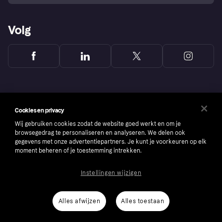
Volg
Cookies en privacy
Wij gebruiken cookies zodat de website goed werkt en om je
browsegedrag te personaliseren en analyseren. We delen ook
gegevens met onze advertentiepartners. Je kunt je voorkeuren op elk
moment beheren of je toestemming intrekken.
Instellingen wijzigen
Copyright © 2005-2026 Klarna Bank AB (publ). Headquarters: Stockholm, Sweden. All
rights reserved. Klarna Bank AB (publ). Sveavägen 46, 111 34 Stockholm. Organization
number: 556737-0431
Alles afwijzen
Alles toestaan
Cookies
Klarna.com