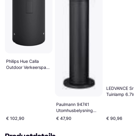
Philips Hue Calla
Outdoor Verkeerspaal
25cm
LEDVANCE Sma
Tuinlamp 6.7
6500K 350lm
Paulmann 94741
Verkeerspaal
Utomhusbelysning
Verkeerspaal
€ 102,90
€ 47,90
€ 90,96