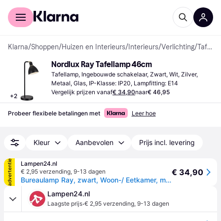
Voor shoppers
Voor bedrijven
Klarna
/
Shoppen
/
Huizen en Interieurs
/
Interieurs
/
Verlichting
/
Tafellampen
Nordlux Ray Tafellamp 46cm
Tafellamp, Ingebouwde schakelaar, Zwart, Wit, Zilver, 
Metaal, Glas, IP-Klasse: IP20, Lampfitting: E14
Vergelijk prijzen vanaf
€ 34,90
naar
€ 46,95
+
2
Probeer flexibele betalingen met
Leer hoe
Kleur
Aanbevolen
Prijs incl. levering
advertentie
Lampen24.nl
€ 34,90
€ 2,95 verzending
,
9-13 dagen
Bureaulamp Ray, zwart, Woon-/ Eetkamer, metaal, Modern, bureaulamp
Lampen24.nl
·
Laagste prijs
€ 2,95 verzending
,
9-13 dagen