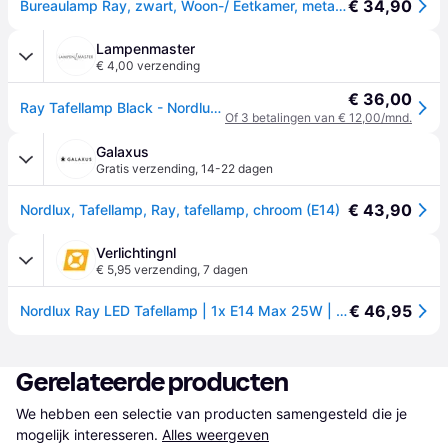
€ 34,90
Bureaulamp Ray, zwart, Woon-/ Eetkamer, metaal, Modern, bureaulamp
Lampenmaster
€ 4,00 verzending
€ 36,00
Ray Tafellamp Black - Nordlux - Woonkamer - Modern - Metaal - Met lampenkap
Of 3 betalingen van € 12,00/mnd.
Galaxus
Gratis verzending
,
14-22 dagen
€ 43,90
Nordlux, Tafellamp, Ray, tafellamp, chroom (E14)
Verlichtingnl
€ 5,95 verzending
,
7 dagen
€ 46,95
Nordlux Ray LED Tafellamp | 1x E14 Max 25W | Zwart
Gerelateerde producten
We hebben een selectie van producten samengesteld die je 
mogelijk interesseren.
Alles weergeven