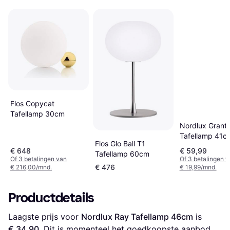
Flos Copycat
Tafellamp 30cm
Nordlux Grant
Tafellamp 41c
Flos Glo Ball T1
€ 648
€ 59,99
Tafellamp 60cm
Of 3 betalingen van
Of 3 betalingen 
€ 476
€ 216,00/mnd.
€ 19,99/mnd.
Productdetails
Laagste prijs voor 
Nordlux Ray Tafellamp 46cm
 is 
€ 34,90
. Dit is momenteel het goedkoopste aanbod 