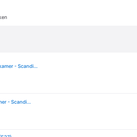
ken
Pop Wandlamp White - Nordlux Pop Wall - Woonkamer - Scandinavisch - Metaal - 1 lamp
Pop Wandlamp White - Nordlux Pop Wall - Woonkamer - Scandinavisch - Metaal - 1 lamp