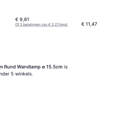
€ 9,81
€ 11,47
Of 3 betalingen van € 3,27/mnd.
cm Rund Wandlamp ∅ 15.5cm
 is 
nder 
5
 winkels.