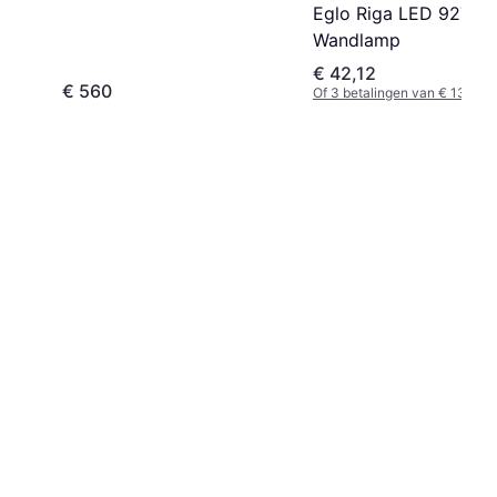
Eglo Riga LED 92736
Wandlamp
€ 42,12
€ 560
Of 3 betalingen van € 13,87/