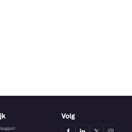
jk
Volg
lsupport