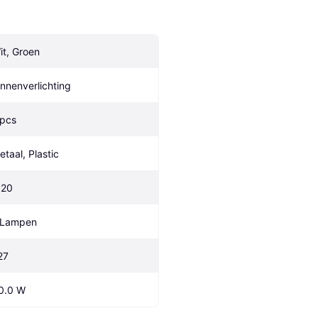
it, Groen
innenverlichting
 pcs
etaal, Plastic
P20
 Lampen
27
0.0 W