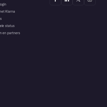
login
et Klarna
s
ele status
n en partners