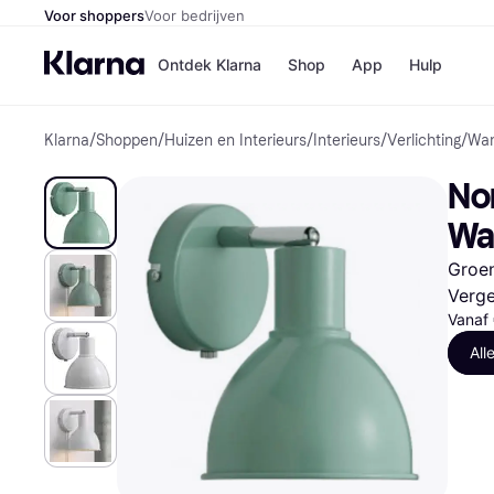
Voor shoppers
Voor bedrijven
Ontdek Klarna
Shop
App
Hulp
Klarna
/
Shoppen
/
Huizen en Interieurs
/
Interieurs
/
Verlichting
/
Wa
Winkels
Media
B
No
Bol
B
Booki
B
Wa
H&M
B
Kruidv
Groen
Verge
Vanaf
All
Winkelove