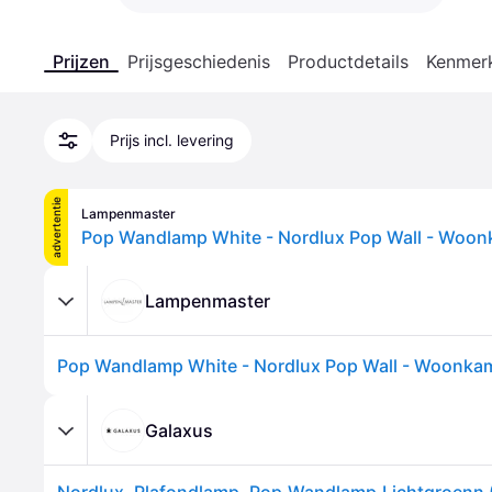
Prijzen
Prijsgeschiedenis
Productdetails
Kenmer
Prijs incl. levering
advertentie
Lampenmaster
Lampenmaster
Galaxus