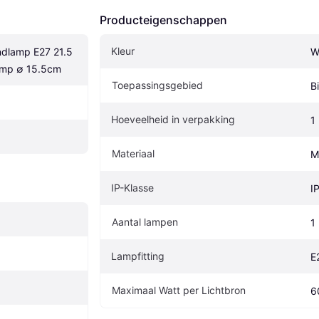
Producteigenschappen
Kleur
dlamp E27 21.5 
W
mp ∅ 15.5cm
Toepassingsgebied
B
Hoeveelheid in verpakking
1
Materiaal
M
IP-Klasse
I
Aantal lampen
1
Lampfitting
E
Maximaal Watt per Lichtbron
6