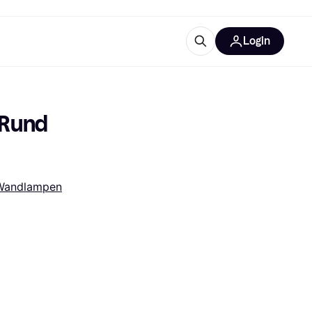
Login
trustingen
IM
Rund 
Wandlampen
gorieën