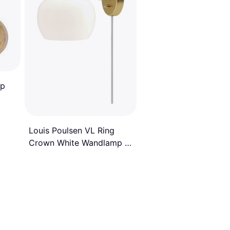
mp
Louis Poulsen VL Ring
Crown White Wandlamp ∅
19cm