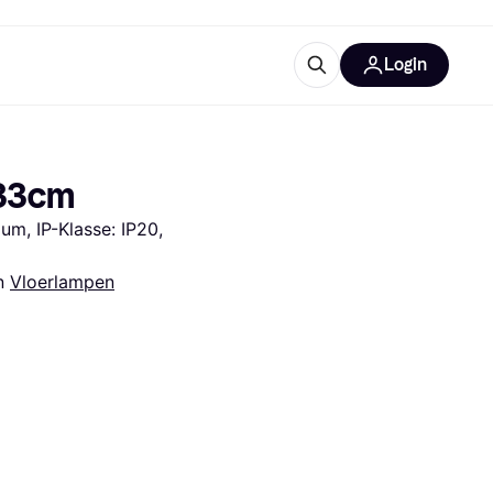
Login
trustingen
IM
133cm
m, IP-Klasse: IP20, 
n 
Vloerlampen
gorieën