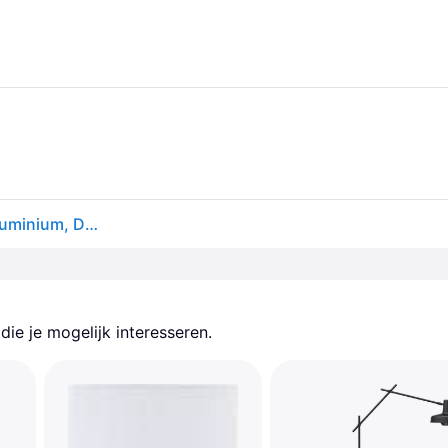
Design vloerlamp Birdy, zwart, Woon-/ Eetkamer, Aluminium, Design, vloerlamp
ie je mogelijk interesseren.