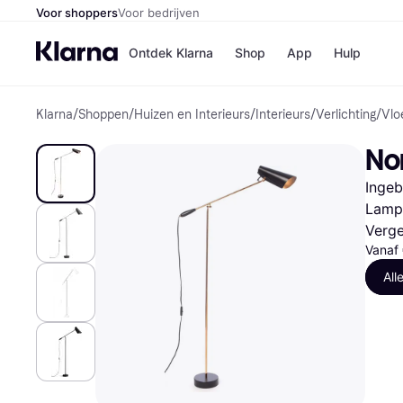
Voor shoppers
Voor bedrijven
Ontdek Klarna
Shop
App
Hulp
Klarna
/
Shoppen
/
Huizen en Interieurs
/
Interieurs
/
Verlichting
/
Vlo
Winkels
Media
B
No
Bol
B
Booki
B
Ingeb
H&M
B
Kruidv
Lampf
Verge
Vanaf
All
Winkelove