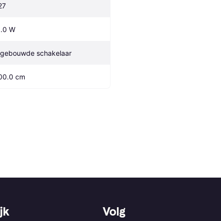
27
1.0 W
ngebouwde schakelaar
00.0 cm
jk
Volg