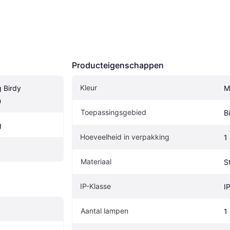
Producteigenschappen
Kleur
 Birdy 
M
m
Toepassingsgebied
B
g
Hoeveelheid in verpakking
1
Materiaal
S
IP-Klasse
I
Aantal lampen
1