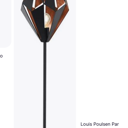
to
m
Louis Poulsen Panthel