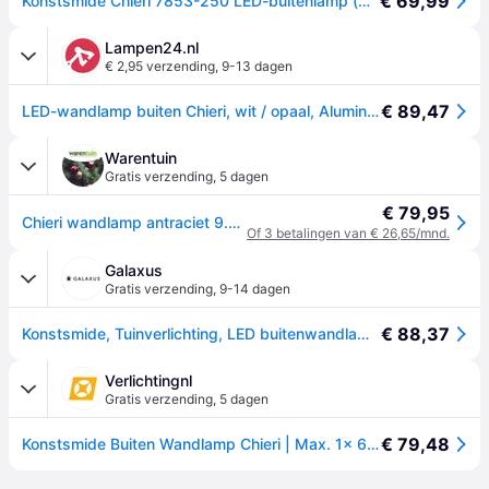
€ 69,99
Konstsmide Chieri 7853-250 LED-buitenlamp (wand) Energielabel: G (A - G) 7.2 W Wit
Lampen24.nl
€ 2,95 verzending
,
9-13 dagen
€ 89,47
LED-wandlamp buiten Chieri, wit / opaal, Aluminium, Modern, LED wandlamp buiten
Warentuin
Gratis verzending
,
5 dagen
€ 79,95
Chieri wandlamp antraciet 9.5cm Konstsmide - Konstsmide
Of 3 betalingen van € 26,65/mnd.
Galaxus
Gratis verzending
,
9-14 dagen
€ 88,37
Konstsmide, Tuinverlichting, LED buitenwandlamp Chieri (400lm, IP54)
Verlichtingnl
Gratis verzending
,
5 dagen
€ 79,48
Konstsmide Buiten Wandlamp Chieri | Max. 1x 60W E27 | Zwart Aluminium | IP43 | Dimbaar