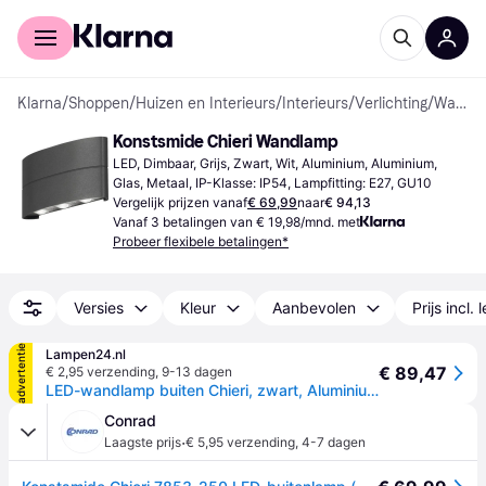
Voor shoppers
Voor bedrijven
Klarna
/
Shoppen
/
Huizen en Interieurs
/
Interieurs
/
Verlichting
/
Wandlampen
Konstsmide Chieri Wandlamp
LED, Dimbaar, Grijs, Zwart, Wit, Aluminium, Aluminium, 
Glas, Metaal, IP-Klasse: IP54, Lampfitting: E27, GU10
Vergelijk prijzen vanaf
€ 69,99
naar
€ 94,13
Vanaf 3 betalingen van € 19,98/mnd. met
Probeer flexibele betalingen*
Versies
Kleur
Aanbevolen
Prijs incl. 
advertentie
Lampen24.nl
€ 89,47
€ 2,95 verzending
,
9-13 dagen
LED-wandlamp buiten Chieri, zwart, Aluminium, Modern, LED wandlamp buiten
Conrad
·
Laagste prijs
€ 5,95 verzending
,
4-7 dagen