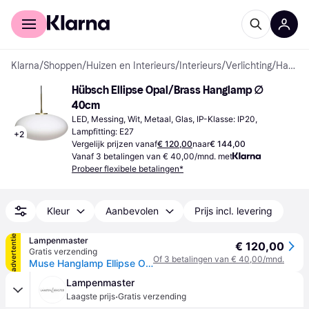
Voor shoppers
Voor bedrijven
Klarna
/
Shoppen
/
Huizen en Interieurs
/
Interieurs
/
Verlichting
/
Hanglampen
Hübsch Ellipse Opal/Brass Hanglamp ∅ 
40cm
LED, Messing, Wit, Metaal, Glas, IP-Klasse: IP20, 
Lampfitting: E27
+
2
Vergelijk prijzen vanaf
€ 120,00
naar
€ 144,00
Vanaf 3 betalingen van € 40,00/mnd. met
Probeer flexibele betalingen*
Kleur
Aanbevolen
Prijs incl. levering
advertentie
Lampenmaster
€ 120,00
Gratis verzending
Of 3 betalingen van € 40,00/mnd.
Muse Hanglamp Ellipse Opal/Brass - Hübsch - Woonkamer - Metaal
Lampenmaster
·
Laagste prijs
Gratis verzending