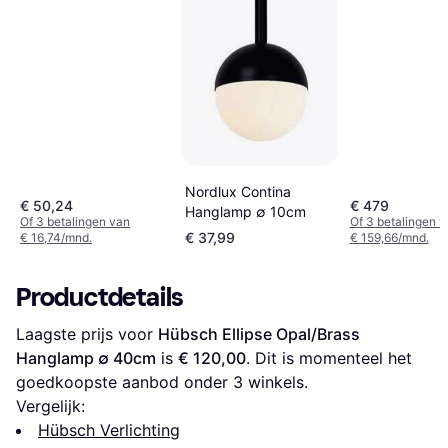
Nordlux Contina
€ 50,24
€ 479
Hanglamp ∅ 10cm
Of 3 betalingen van
Of 3 betalingen 
€ 37,99
€ 16,74/mnd.
€ 159,66/mnd.
Productdetails
Laagste prijs voor 
Hübsch Ellipse Opal/Brass 
Hanglamp ∅ 40cm
 is 
€ 120,00
. Dit is momenteel het 
goedkoopste aanbod onder 
3
 winkels.
Vergelijk:
Hübsch Verlichting