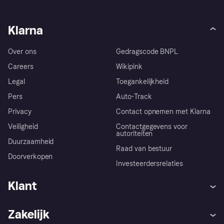
Klarna
Over ons
Gedragscode BNPL
Careers
Wikipink
Legal
Toegankelijkheid
Pers
Auto-Track
Privacy
Contact opnemen met Klarna
Veiligheid
Contactgegevens voor
autoriteiten
Duurzaamheid
Raad van bestuur
Doorverkopen
Investeerdersrelaties
Klant
Hulp
Klachten
Zakelijk
Login
Onze belofte