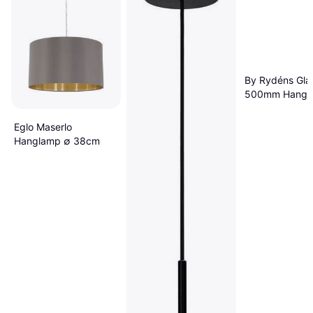
By Rydéns Gla
500mm Hangl
101.6cm
Eglo Maserlo
Hanglamp ∅ 38cm