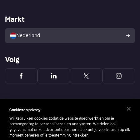
Webwinkelsupport
Developers
De Klarna app
Privacyinstellingen
Zakelijke login
Operationele status
Markt
Winkeloverzicht
Je herroepingsrecht
Verkoop met Klarna
Platformen en partners
Kopersbescherming voor
consumenten
Nederland
Volg
Cookies en privacy
Wij gebruiken cookies zodat de website goed werkt en om je
browsegedrag te personaliseren en analyseren. We delen ook
gegevens met onze advertentiepartners. Je kunt je voorkeuren op elk
moment beheren of je toestemming intrekken.