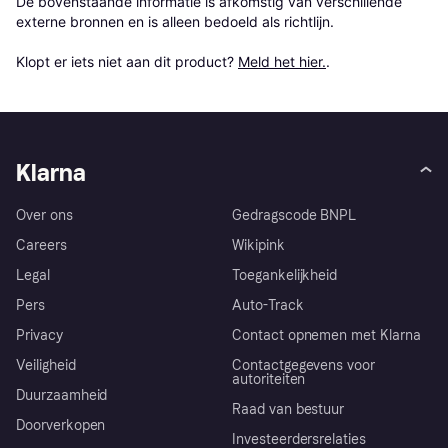
De bovenstaande informatie is afkomstig van verschillende 
externe bronnen en is alleen bedoeld als richtlijn.

Klopt er iets niet aan dit product? 
Meld het hier.
.
Klarna
Over ons
Gedragscode BNPL
Careers
Wikipink
Legal
Toegankelijkheid
Pers
Auto-Track
Privacy
Contact opnemen met Klarna
Veiligheid
Contactgegevens voor
autoriteiten
Duurzaamheid
Raad van bestuur
Doorverkopen
Investeerdersrelaties