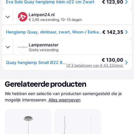
€ 123,90
Eva Solo Quay hanglamp klein o22 cm Zwart
Lampen24.nl
€ 2,95 verzending
,
10-15 dagen
€ 142,35
Hanglamp Quay, dimbaar, zwart, Woon-/ Eetkamer, metaal, Modern, hanglamp
Lampenmaster
Gratis verzending
€ 130,00
Quay hanglamp Small Ø22 Black - PLEASE WAIT to be SEATED - Woonkamer - Modern - Metaal - 1 lamp
Of 3 betalingen van € 43,33/mnd.
Gerelateerde producten
We hebben een selectie van producten samengesteld die je 
mogelijk interesseren.
Alles weergeven