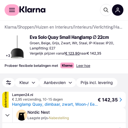
Voor shoppers
Voor bedrijven
Klarna
/
Shoppen
/
Huizen en Interieurs
/
Interieurs
/
Verlichting
/
Hanglampen
Eva Solo Quay Small Hanglamp ∅ 22cm
Groen, Beige, Grijs, Zwart, Wit, Staal, IP-Klasse: IP20, 
Lampfitting: E27
Vergelijk prijzen vanaf
€ 123,90
naar
€ 142,35
+
3
Probeer flexibele betalingen met
Leer hoe
Kleur
Aanbevolen
Prijs incl. levering
advertentie
Lampen24.nl
€ 142,35
€ 2,95 verzending
,
10-15 dagen
Hanglamp Quay, dimbaar, zwart, Woon-/ Eetkamer, metaal, Modern, hanglamp
Nordic Nest
·
Laagste prijs
Nabestelling