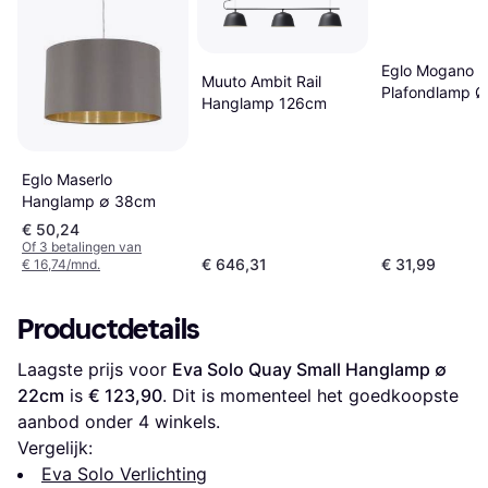
Eglo Mogano 3
Muuto Ambit Rail
Plafondlamp 
Hanglamp 126cm
Zwart Hangla
Eglo Maserlo
Hanglamp ∅ 38cm
€ 50,24
Of 3 betalingen van
€ 646,31
€ 31,99
€ 16,74/mnd.
Productdetails
Laagste prijs voor 
Eva Solo Quay Small Hanglamp ∅ 
22cm
 is 
€ 123,90
. Dit is momenteel het goedkoopste 
aanbod onder 
4
 winkels.
Vergelijk:
Eva Solo Verlichting