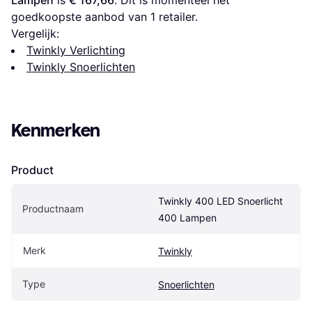
Lampen
 is 
€ 167,66
. Dit is momenteel het 
goedkoopste aanbod van 1 retailer.
Vergelijk:
Twinkly Verlichting
Twinkly Snoerlichten
Kenmerken
Product
Twinkly 400 LED Snoerlicht 
Productnaam
400 Lampen
Merk
Twinkly
Type
Snoerlichten