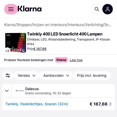
Voor shoppers
Voor bedrijven
Klarna
/
Shoppen
/
Huizen en Interieurs
/
Interieurs
/
Verlichting
/
Snoerlichten
Twinkly 400 LED Snoerlicht 400 Lampen
Dimbaar, LED, Afstandsbediening, Transparant, IP-Klasse: 
IP44
Prijs
€ 167,66
+
2
Probeer flexibele betalingen met
Leer hoe
Versies
Aanbevolen
Prijs incl. levering
Galaxus
Gratis verzending
,
16-22 dagen
€ 167,66
Twinkly, Feeënlichtjes, Snaren (32m)