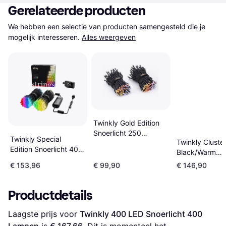
Gerelateerde producten
We hebben een selectie van producten samengesteld die je 
mogelijk interesseren.
Alles weergeven
Twinkly Gold Edition
Snoerlicht 250
Twinkly Special
Twinkly Cluste
Lampen
Edition Snoerlicht 400
Black/Warm
Lampen
White/Cool Whi
€ 153,96
€ 99,90
€ 146,90
Snoerlicht 400
Lampen
Productdetails
Laagste prijs voor 
Twinkly 400 LED Snoerlicht 400 