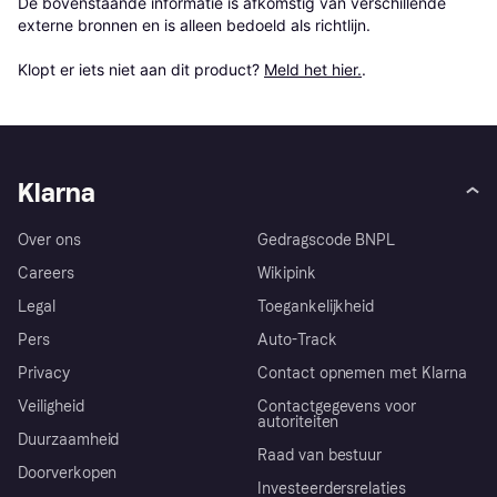
De bovenstaande informatie is afkomstig van verschillende 
externe bronnen en is alleen bedoeld als richtlijn.

Klopt er iets niet aan dit product? 
Meld het hier.
.
Klarna
Over ons
Gedragscode BNPL
Careers
Wikipink
Legal
Toegankelijkheid
Pers
Auto-Track
Privacy
Contact opnemen met Klarna
Veiligheid
Contactgegevens voor
autoriteiten
Duurzaamheid
Raad van bestuur
Doorverkopen
Investeerdersrelaties