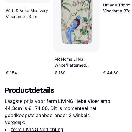
Umage Tripod
Watt & Veke Mia Ivory
Vloerlamp 37c
Vloerlamp 23cm
PR Home Li Na
White/Patterned
Vloerlamp 46cm
€ 154
€ 189
€ 44,80
Productdetails
Laagste prijs voor 
ferm LIVING Hebe Vloerlamp 
44.3cm
 is 
€ 174,00
. Dit is momenteel het 
goedkoopste aanbod onder 
2
 winkels.
Vergelijk:
ferm LIVING Verlichting