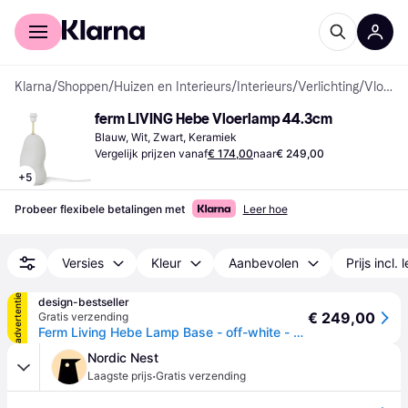
Voor shoppers
Voor bedrijven
Klarna
/
Shoppen
/
Huizen en Interieurs
/
Interieurs
/
Verlichting
/
Vloerlampen
ferm LIVING Hebe Vloerlamp 44.3cm
Blauw, Wit, Zwart, Keramiek
Vergelijk prijzen vanaf
€ 174,00
naar
€ 249,00
+
5
Probeer flexibele betalingen met
Leer hoe
Versies
Kleur
Aanbevolen
Prijs incl. 
advertentie
design-bestseller
€ 249,00
Gratis verzending
Ferm Living Hebe Lamp Base - off-white - medium - wit
Nordic Nest
·
Laagste prijs
Gratis verzending