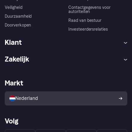
Veiligheid
Contactgegevens voor
autoriteiten
Duurzaamheid
Raad van bestuur
Doorverkopen
Investeerdersrelaties
Klant
Hulp
Klachten
Zakelijk
Login
Onze belofte
Webwinkelsupport
Developers
De Klarna app
Privacyinstellingen
Zakelijke login
Operationele status
Markt
Winkeloverzicht
Je herroepingsrecht
Verkoop met Klarna
Platformen en partners
Kopersbescherming voor
consumenten
Nederland
Volg