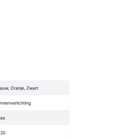
lauw, Oranje, Zwart
innenverlichting
las
P20