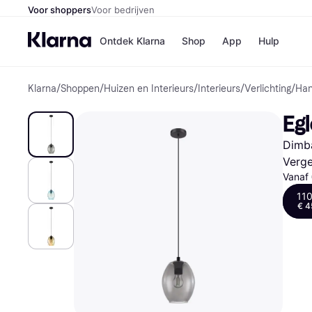
Voor shoppers
Voor bedrijven
Ontdek Klarna
Shop
App
Hulp
Klarna
/
Shoppen
/
Huizen en Interieurs
/
Interieurs
/
Verlichting
/
Han
Winkels
MediaMark
B
Eg
Bol
B
Booking.c
B
Dimba
H&M
B
Kruidvat
Verge
Vanaf
11
€ 4
Winkeloverzich