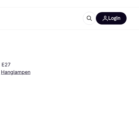
Login
ooruitrustingen
IM
: E27
 
Hanglampen
categorieën