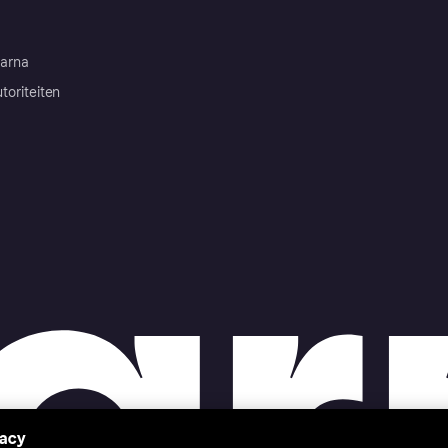
arna
toriteiten
vacy