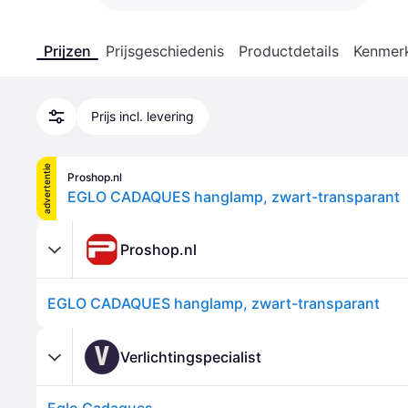
Prijzen
Prijsgeschiedenis
Productdetails
Kenmer
Prijs incl. levering
advertentie
Proshop.nl
EGLO CADAQUES hanglamp, zwart-transparant
Proshop.nl
EGLO CADAQUES hanglamp, zwart-transparant
V
Verlichtingspecialist