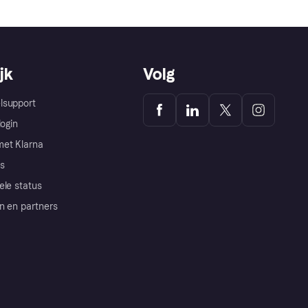
jk
Volg
lsupport
login
et Klarna
s
ele status
n en partners