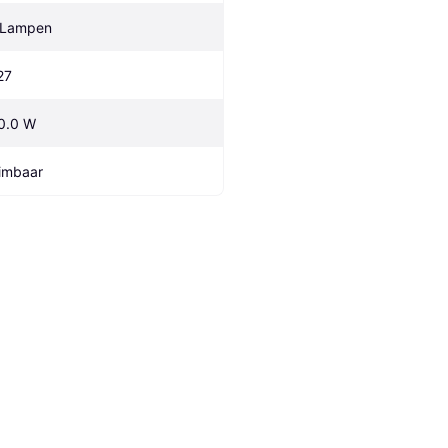
 Lampen
27
0.0 W
imbaar