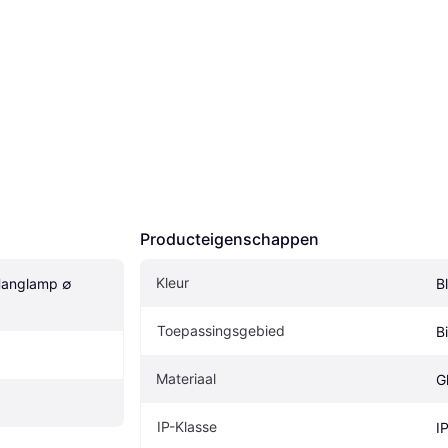
Producteigenschappen
Kleur
anglamp ∅ 
B
Toepassingsgebied
B
Materiaal
G
IP-Klasse
I