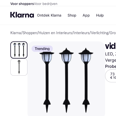
Voor shoppers
Voor bedrijven
Ontdek Klarna
Shop
App
Hulp
Klarna
/
Shoppen
/
Huizen en Interieurs
/
Interieurs
/
Verlichting
/
Gro
Winkels
Media
B
vi
Bol
B
Trending
Booki
B
LED, 
H&M
B
Kruidv
Verge
Probe
73
€ 1
Winkelove