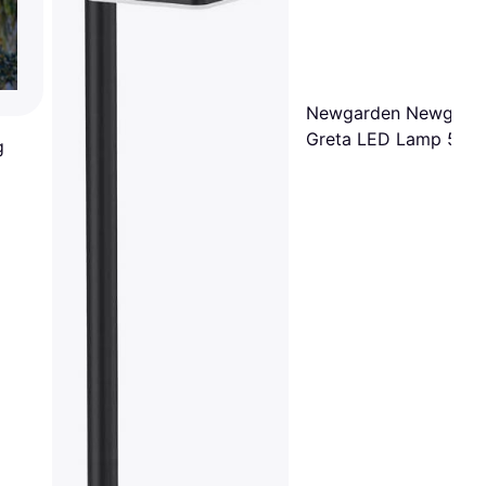
Newgarden Newgard
Greta LED Lamp 5in1
g
Grondverlichting