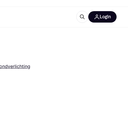
Login
trustingen
IM
ondverlichting
gorieën