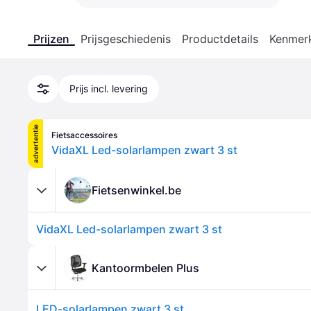
Prijzen
Prijsgeschiedenis
Productdetails
Kenmer
Prijs incl. levering
advertentie
Fietsaccessoires
VidaXL Led-solarlampen zwart 3 st
Fietsenwinkel.be
VidaXL Led-solarlampen zwart 3 st
Kantoormbelen Plus
LED-solarlampen zwart 3 st