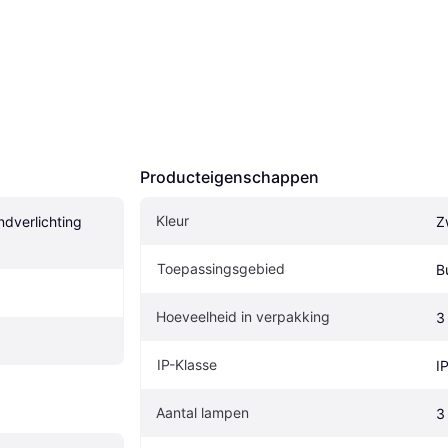
Producteigenschappen
Kleur
dverlichting 
Z
Toepassingsgebied
B
Hoeveelheid in verpakking
3
IP-Klasse
I
Aantal lampen
3