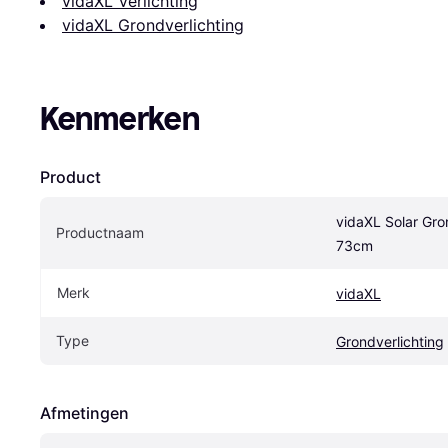
vidaXL Verlichting
vidaXL Grondverlichting
Kenmerken
Product
vidaXL Solar Gron
Productnaam
73cm
Merk
vidaXL
Type
Grondverlichting
Afmetingen