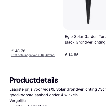
Eglo Solar Garden Tor
Black Grondverlichting
39.5cm
€ 48,78
€ 14,85
Of 3 betalingen van € 16,26/mnd.
Productdetails
Laagste prijs voor 
vidaXL Solar Grondverlichting 73c
goedkoopste aanbod onder 
4
 winkels.
Vergelijk: