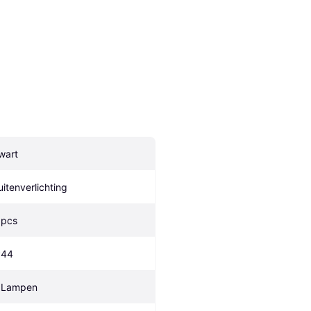
wart
uitenverlichting
 pcs
P44
 Lampen