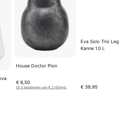
Eva Solo Trio Legio 
Kanne 1.0 L
House Doctor Pion
ova
€ 6,50
€ 39,95
Of 3 betalingen van € 2,16/mnd.