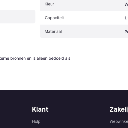
Kleur
W
Capaciteit
1
Materiaal
P
erne bronnen en is alleen bedoeld als 
Klant
Zakeli
Hulp
Webwinke