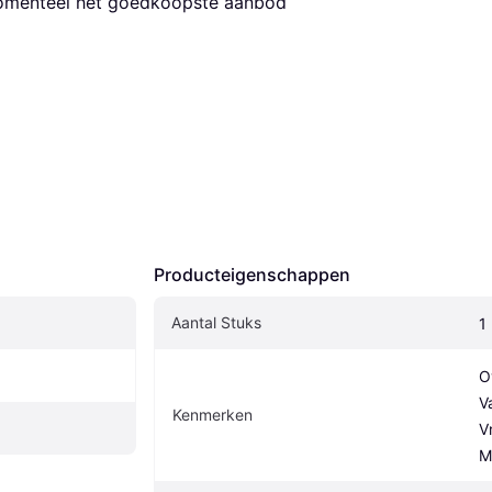
momenteel het goedkoopste aanbod 
Producteigenschappen
Aantal Stuks
1
O
V
Kenmerken
V
M