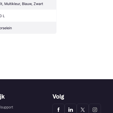
it, Multikleur, Blauw, Zwart
.0 L
orselein
jk
Volg
lsupport