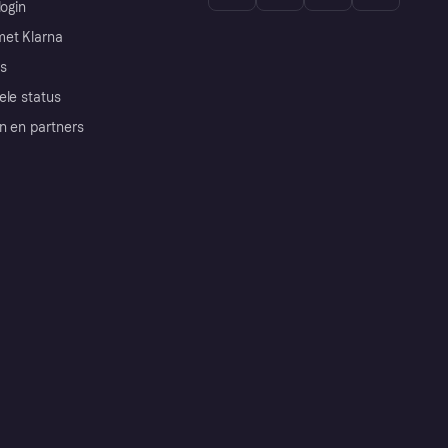
login
et Klarna
s
ele status
n en partners