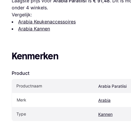
Laagste prijs voor 
Arabia Paratiisi
 is 
€ 91,48
. Dit is 
onder 
4
 winkels.
Vergelijk:
Arabia Keukenaccessoires
Arabia Kannen
Kenmerken
Product
Productnaam
Arabia Paratiisi
Merk
Arabia
Type
Kannen