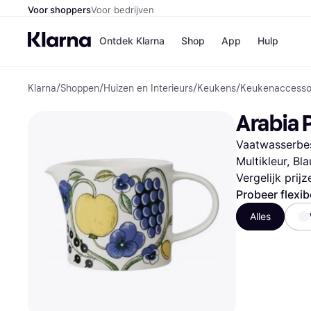
Voor shoppers
Voor bedrijven
Ontdek Klarna
Shop
App
Hulp
Klarna
/
Shoppen
/
Huizen en Interieurs
/
Keukens
/
Keukenaccesso
Winkels
MediaMark
B
Arabia P
Bol
B
Booking.c
B
Vaatwasserbes
H&M
B
Kruidvat
Multikleur, Bl
Vergelijk prij
Probeer flexib
Winkeloverzich
Alles