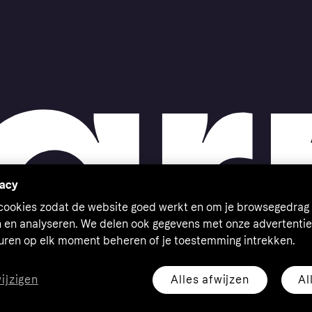
vacy
 cookies zodat de website goed werkt en om je browsegedrag 
n en analyseren. We delen ook gegevens met onze advertentie
euren op elk moment beheren of je toestemming intrekken.
Alles afwijzen
Al
wijzigen
eserved. Klarna Bank AB (publ). Sveavägen 46, 111 34