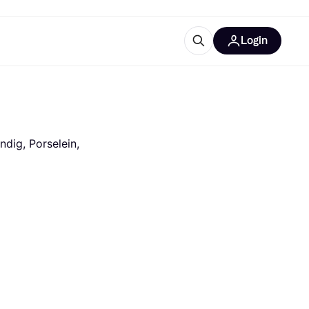
Login
ooruitrustingen
IM
ig, Porselein, 
categorieën