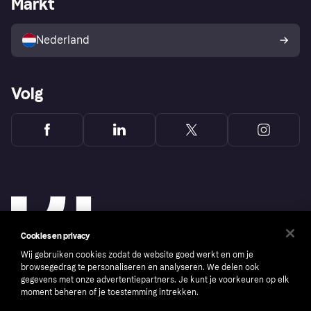
Markt
Winkeloverzicht
Je herroepingsrecht
Verkoop met Klarna
Platformen en partners
Kopersbescherming voor
consumenten
Nederland
Volg
Cookies en privacy
Wij gebruiken cookies zodat de website goed werkt en om je
browsegedrag te personaliseren en analyseren. We delen ook
gegevens met onze advertentiepartners. Je kunt je voorkeuren op elk
moment beheren of je toestemming intrekken.
Copyright © 2005-2026 Klarna Bank AB (publ). Headquarters: Stockholm, Sweden. All