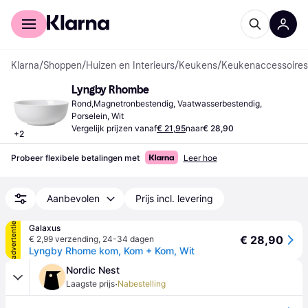
Voor shoppers
Voor bedrijven
Klarna
/
Shoppen
/
Huizen en Interieurs
/
Keukens
/
Keukenaccessoires
Lyngby Rhombe
Rond,Magnetronbestendig, Vaatwasserbestendig, 
Porselein, Wit
Vergelijk prijzen vanaf
€ 21,95
naar
€ 28,90
+
2
Probeer flexibele betalingen met
Leer hoe
Aanbevolen
Prijs incl. levering
advertentie
Galaxus
€ 28,90
€ 2,99 verzending
,
24-34 dagen
Lyngby Rhome kom, Kom + Kom, Wit
Nordic Nest
·
Laagste prijs
Nabestelling