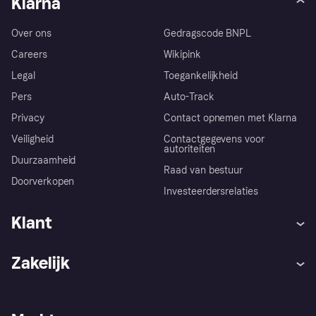
Klarna
Over ons
Gedragscode BNPL
Careers
Wikipink
Legal
Toegankelijkheid
Pers
Auto-Track
Privacy
Contact opnemen met Klarna
Veiligheid
Contactgegevens voor
autoriteiten
Duurzaamheid
Raad van bestuur
Doorverkopen
Investeerdersrelaties
Klant
Hulp
Klachten
Zakelijk
Login
Onze belofte
Webwinkelsupport
Developers
De Klarna app
Privacyinstellingen
Zakelijke login
Operationele status