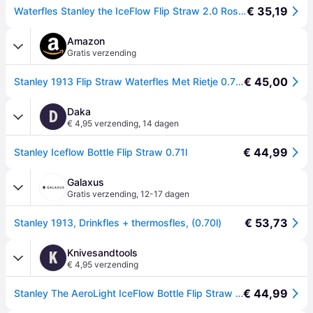
€ 35,19
Waterfles Stanley the IceFlow Flip Straw 2.0 Rose Quartz, 700 ml
Amazon
Gratis verzending
€ 45,00
Stanley 1913 Flip Straw Waterfles Met Rietje 0.7L - Rose Quartz
Daka
D
€ 4,95 verzending
,
14 dagen
€ 44,99
Stanley Iceflow Bottle Flip Straw 0.71l
Galaxus
Gratis verzending
,
12-17 dagen
€ 53,73
Stanley 1913, Drinkfles + thermosfles, (0.70l)
Knivesandtools
K
€ 4,95 verzending
€ 44,99
Stanley The AeroLight IceFlow Bottle Flip Straw 2.0 24oz, Rose Quartz 10-11283-145 thermosfles met rietje, 700 ml - roze