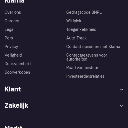
Klarna
Over ons
Gedragscode BNPL
Careers
Wikipink
Legal
Toegankelijkheid
Pers
Auto-Track
Privacy
Contact opnemen met Klarna
Veiligheid
Contactgegevens voor
autoriteiten
Duurzaamheid
Raad van bestuur
Doorverkopen
Investeerdersrelaties
Klant
Hulp
Klachten
Zakelijk
Login
Onze belofte
Webwinkelsupport
Developers
De Klarna app
Privacyinstellingen
Zakelijke login
Operationele status
Winkeloverzicht
Je herroepingsrecht