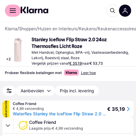
Voor shoppers
Voor bedrijven
Klarna
/
Shoppen
/
Huizen en Interieurs
/
Keukens
/
Keukenaccessoires
Stanley Iceflow Flip Straw 2.0 24oz 
Thermosfles Licht Roze
Met Handvat, Ophanglus, BPA-vrij, Vaatwasserbestendig, 
Lekvrij, Roestvrij staal, Roze
+
2
Vergelijk prijzen vanaf
€ 35,19
naar
€ 53,73
Probeer flexibele betalingen met
Leer hoe
Aanbevolen
Prijs incl. levering
advertentie
Coffee Friend
€ 35,19
€ 4,99 verzending
Waterfles Stanley the IceFlow Flip Straw 2.0 Rose Quartz, 700 ml
Coffee Friend
·
Laagste prijs
€ 4,99 verzending