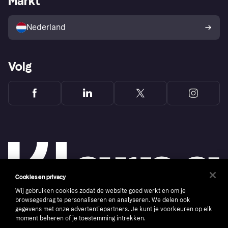
Markt
Verkoop met Klarna
Platformen en partners
Kopersbescherming voor
consumenten
Nederland
Volg
Cookies en privacy
Wij gebruiken cookies zodat de website goed werkt en om je
browsegedrag te personaliseren en analyseren. We delen ook
gegevens met onze advertentiepartners. Je kunt je voorkeuren op elk
moment beheren of je toestemming intrekken.
Copyright © 2005-2026 Klarna Bank AB (publ). Headquarters: Stockholm, Sweden. All