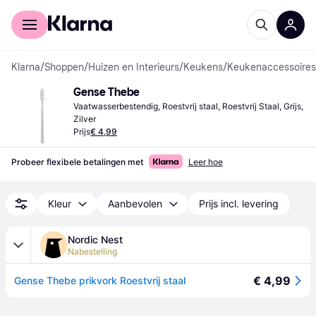
Voor shoppers
Voor bedrijven
Klarna
/
Shoppen
/
Huizen en Interieurs
/
Keukens
/
Keukenaccessoires
Gense Thebe
Vaatwasserbestendig, Roestvrij staal, Roestvrij Staal, Grijs, 
Zilver
Prijs
€ 4,99
Probeer flexibele betalingen met
Leer hoe
Kleur
Aanbevolen
Prijs incl. levering
Nordic Nest
Nabestelling
€ 4,99
Gense Thebe prikvork Roestvrij staal