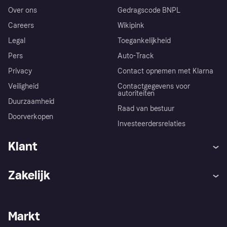
Over ons
Gedragscode BNPL
Careers
Wikipink
Legal
Toegankelijkheid
Pers
Auto-Track
Privacy
Contact opnemen met Klarna
Veiligheid
Contactgegevens voor
autoriteiten
Duurzaamheid
Raad van bestuur
Doorverkopen
Investeerdersrelaties
Klant
Hulp
Klachten
Zakelijk
Login
Onze belofte
Webwinkelsupport
Developers
De Klarna app
Privacyinstellingen
Zakelijke login
Operationele status
Markt
Winkeloverzicht
Je herroepingsrecht