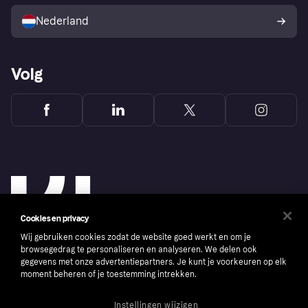
Verkoop met Klarna
Platformen en partners
Kopersbescherming voor
consumenten
Nederland
Volg
Cookies en privacy
Wij gebruiken cookies zodat de website goed werkt en om je
browsegedrag te personaliseren en analyseren. We delen ook
gegevens met onze advertentiepartners. Je kunt je voorkeuren op elk
moment beheren of je toestemming intrekken.
Copyright © 2005-2026 Klarna Bank AB (publ). Headquarters: Stockholm, Sweden. All
rights reserved. Klarna Bank AB (publ). Sveavägen 46, 111 34 Stockholm. Organization
number: 556737-0431
Instellingen wijzigen