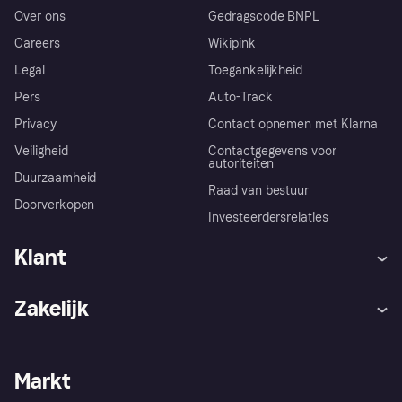
Over ons
Gedragscode BNPL
Careers
Wikipink
Legal
Toegankelijkheid
Pers
Auto-Track
Privacy
Contact opnemen met Klarna
Veiligheid
Contactgegevens voor
autoriteiten
Duurzaamheid
Raad van bestuur
Doorverkopen
Investeerdersrelaties
Klant
Hulp
Klachten
Zakelijk
Login
Onze belofte
Webwinkelsupport
Developers
De Klarna app
Privacyinstellingen
Zakelijke login
Operationele status
Markt
Winkeloverzicht
Je herroepingsrecht
Verkoop met Klarna
Platformen en partners