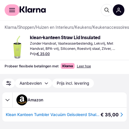
Voor shoppers
Voor bedrijven
Klarna
/
Shoppen
/
Huizen en Interieurs
/
Keukens
/
Keukenaccessoires
klean-kanteen Straw Lid Insulated
Zonder Handvat, Vaatwasserbestendig, Lekvrij, Met 
Handvat, BPA-vrij, Siliconen, Roestvrij staal, Zilver, 
Multikleur, Roze, Turkoois, Groen, Zwart, Geel
Prijs
€ 35,00
Probeer flexibele betalingen met
Leer hoe
Aanbevolen
Prijs incl. levering
Amazon
€ 35,00
Klean Kanteen Tumbler Vacuüm Geïsoleerd Shale Zwart (mat) 473 ml/16oz