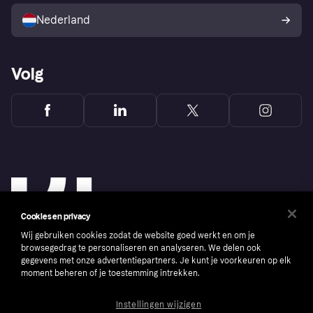
Kopersbescherming voor
consumenten
Nederland
Volg
Cookies en privacy
Wij gebruiken cookies zodat de website goed werkt en om je
browsegedrag te personaliseren en analyseren. We delen ook
gegevens met onze advertentiepartners. Je kunt je voorkeuren op elk
moment beheren of je toestemming intrekken.
Copyright © 2005-2026 Klarna Bank AB (publ). Headquarters: Stockholm, Sweden. All
rights reserved. Klarna Bank AB (publ). Sveavägen 46, 111 34 Stockholm. Organization
number: 556737-0431
Instellingen wijzigen