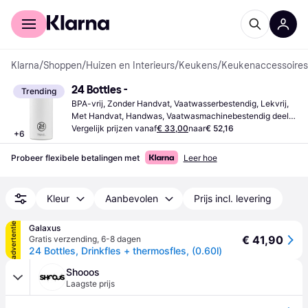
Voor shoppers
Voor bedrijven
Klarna
/
Shoppen
/
Huizen en Interieurs
/
Keukens
/
Keukenaccessoires
24 Bottles -
Trending
BPA-vrij, Zonder Handvat, Vaatwasserbestendig, Lekvrij, 
Met Handvat, Handwas, Vaatwasmachinebestendig deel, 
Roestvrij staal, Hout, Siliconen, Plastic, Steengoed, Staal, 
Vergelijk prijzen vanaf
€ 33,00
naar
€ 52,16
+
6
Zwart, Wit, Roestvrij Staal, Multikleur, Zilver, Goud, Bruin, 
Grijs, Groen, Blauw, Paars, Rood, Natuurlijk, Titanium
Probeer flexibele betalingen met
Leer hoe
Kleur
Aanbevolen
Prijs incl. levering
advertentie
Galaxus
€ 41,90
Gratis verzending
,
6-8 dagen
24 Bottles, Drinkfles + thermosfles, (0.60l)
Shooos
Laagste prijs