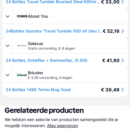
€ 33,00
24 Bottles Travel Tumbler Brushed Steel 600ml Unisex - Tasse 24Bottles - Silver - TT_060_406-One-size - Size: One size
About You
€ 52,16
24Bottles Gourdes 'Travel Tumbler 600 ml' bleu / noir
Galaxus
Gratis verzending
,
6-8 dagen
€ 41,90
24 Bottles, Drinkfles + thermosfles, (0.60l)
Bricoinn
€ 3,99 verzending
,
9 dagen
€ 39,49
24 Bottles 1496 Termo Mug Goud
Gerelateerde producten
We hebben een selectie van producten samengesteld die je 
mogelijk interesseren.
Alles weergeven