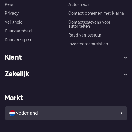
Pers
Auto-Track
Privacy
Contact opnemen met Klarna
Veiligheid
Contactgegevens voor
autoriteiten
Duurzaamheid
Raad van bestuur
Doorverkopen
Investeerdersrelaties
Klant
Hulp
Klachten
Zakelijk
Login
Onze belofte
Webwinkelsupport
Developers
De Klarna app
Privacyinstellingen
Zakelijke login
Operationele status
Markt
Winkeloverzicht
Je herroepingsrecht
Verkoop met Klarna
Platformen en partners
Kopersbescherming voor
consumenten
Nederland