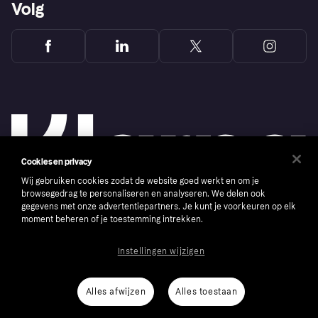
Volg
Cookies en privacy
Wij gebruiken cookies zodat de website goed werkt en om je
browsegedrag te personaliseren en analyseren. We delen ook
gegevens met onze advertentiepartners. Je kunt je voorkeuren op elk
moment beheren of je toestemming intrekken.
Copyright © 2005-2026 Klarna Bank AB (publ). Headquarters: Stockholm, Sweden. All
rights reserved. Klarna Bank AB (publ). Sveavägen 46, 111 34 Stockholm. Organization
number: 556737-0431
Instellingen wijzigen
Cookies
Klarna.com
Alles afwijzen
Alles toestaan