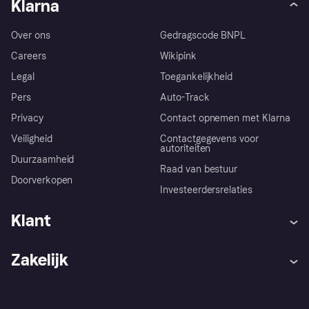
Klarna
Over ons
Gedragscode BNPL
Careers
Wikipink
Legal
Toegankelijkheid
Pers
Auto-Track
Privacy
Contact opnemen met Klarna
Veiligheid
Contactgegevens voor
autoriteiten
Duurzaamheid
Raad van bestuur
Doorverkopen
Investeerdersrelaties
Klant
Hulp
Klachten
Zakelijk
Login
Onze belofte
Webwinkelsupport
Developers
De Klarna app
Privacyinstellingen