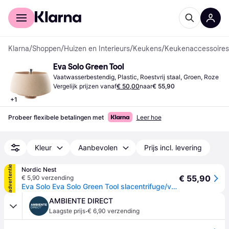
Voor shoppers
Voor bedrijven
Klarna
/
Shoppen
/
Huizen en Interieurs
/
Keukens
/
Keukenaccessoires
Eva Solo Green Tool
Vaatwasserbestendig, Plastic, Roestvrij staal, Groen, Roze
Vergelijk prijzen vanaf
€ 50,00
naar
€ 55,90
+
1
Probeer flexibele betalingen met
Leer hoe
Kleur
Aanbevolen
Prijs incl. levering
advertentie
Nordic Nest
€ 55,90
€ 5,90 verzending
Eva Solo Eva Solo Green Tool slacentrifuge/vergiet Groen
AMBIENTE DIRECT
·
Laagste prijs
€ 6,90 verzending