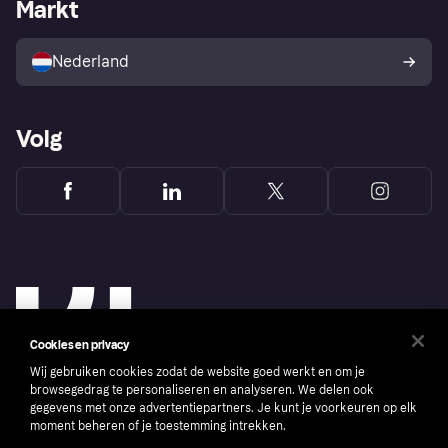
Zakelijke login
Operationele status
Markt
Winkeloverzicht
Je herroepingsrecht
Verkoop met Klarna
Platformen en partners
Kopersbescherming voor
consumenten
Nederland
Volg
Cookies en privacy
Wij gebruiken cookies zodat de website goed werkt en om je
browsegedrag te personaliseren en analyseren. We delen ook
gegevens met onze advertentiepartners. Je kunt je voorkeuren op elk
moment beheren of je toestemming intrekken.
Copyright © 2005-2026 Klarna Bank AB (publ). Headquarters: Stockholm, Sweden. All