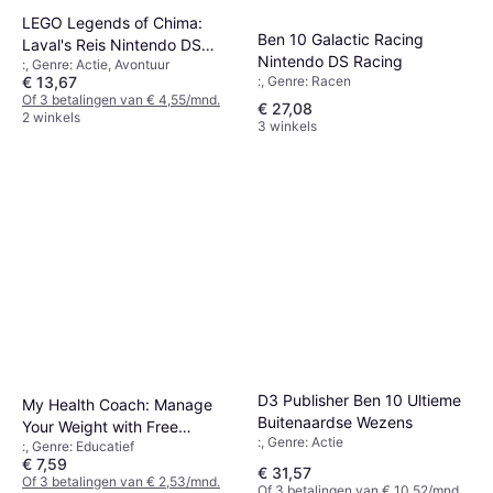
LEGO Legends of Chima:
Ben 10 Galactic Racing
Laval's Reis Nintendo DS
Nintendo DS Racing
:, Genre: Actie, Avontuur
Action
€ 13,67
:, Genre: Racen
Of 3 betalingen van € 4,55/mnd.
€ 27,08
2 winkels
3 winkels
D3 Publisher Ben 10 Ultieme
My Health Coach: Manage
Buitenaardse Wezens
Your Weight with Free
:, Genre: Actie
:, Genre: Educatief
Pedometer (DS)
€ 7,59
€ 31,57
Of 3 betalingen van € 2,53/mnd.
Of 3 betalingen van € 10,52/mnd.