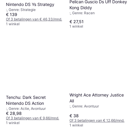
Pelican Guscio Ds Uff Donkey
Nintendo DS Ys Strategy
Kong Diddy
:, Genre: Strategie
:, Genre: Racen
€ 139
Of 3 betalingen van € 46,33/mnd.
€ 27,51
1 winkel
1 winkel
Wright Ace Attorney Justice
Tenchu: Dark Secret
All
Nintendo DS Action
:, Genre: Avontuur
:, Genre: Actie, Avontuur
€ 28,98
€ 38
Of 3 betalingen van € 9,66/mnd.
Of 3 betalingen van € 12,66/mnd.
1 winkel
1 winkel