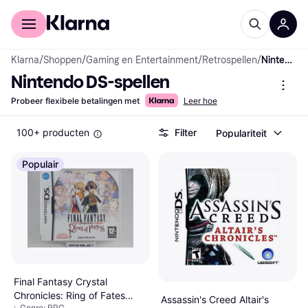
Voor shoppers
Voor bedrijven
Klarna
/
Shoppen
/
Gaming en Entertainment
/
Retrospellen
/
Nintendo DS-spellen
Nintendo DS-spellen
Probeer flexibele betalingen met
Leer hoe
100+ producten
Filter
Populariteit
Populair
Final Fantasy Crystal
Chronicles: Ring of Fates
Assassin's Creed Altair's
:, Genre: RPG