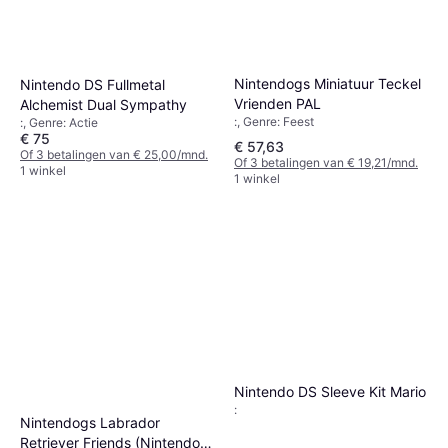
Nintendogs Miniatuur Teckel
Nintendo DS Fullmetal
Vrienden PAL
Alchemist Dual Sympathy
:, Genre: Feest
:, Genre: Actie
€ 75
€ 57,63
Of 3 betalingen van € 25,00/mnd.
Of 3 betalingen van € 19,21/mnd.
1 winkel
1 winkel
Nintendo DS Sleeve Kit Mario
:
Nintendogs Labrador
Retriever Friends (Nintendo