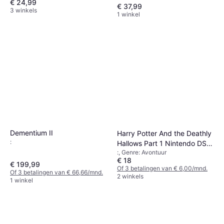
€ 24,99
€ 37,99
3 winkels
1 winkel
Dementium II
Harry Potter And the Deathly
:
Hallows Part 1 Nintendo DS
:, Genre: Avontuur
PAL
€ 18
€ 199,99
Of 3 betalingen van € 6,00/mnd.
Of 3 betalingen van € 66,66/mnd.
2 winkels
1 winkel