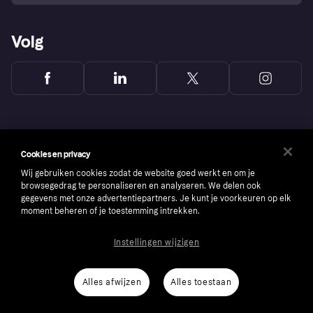
Volg
Cookies en privacy
Wij gebruiken cookies zodat de website goed werkt en om je
browsegedrag te personaliseren en analyseren. We delen ook
gegevens met onze advertentiepartners. Je kunt je voorkeuren op elk
moment beheren of je toestemming intrekken.
Instellingen wijzigen
Copyright © 2005-2026 Klarna Bank AB (publ). Headquarters: Stockholm, Sweden. All
rights reserved. Klarna Bank AB (publ). Sveavägen 46, 111 34 Stockholm. Organization
number: 556737-0431
Alles afwijzen
Alles toestaan
Cookies
Klarna.com