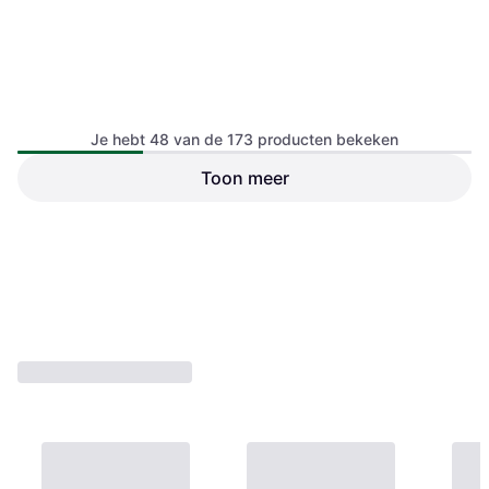
Hersentraining Door Dr
Kawashima DS
Je hebt 48 van de 173 producten bekeken
:
Toon meer
Contraptions
:
€ 6,89
€ 65,10
1 winkel
1 winkel
1
2
3
4