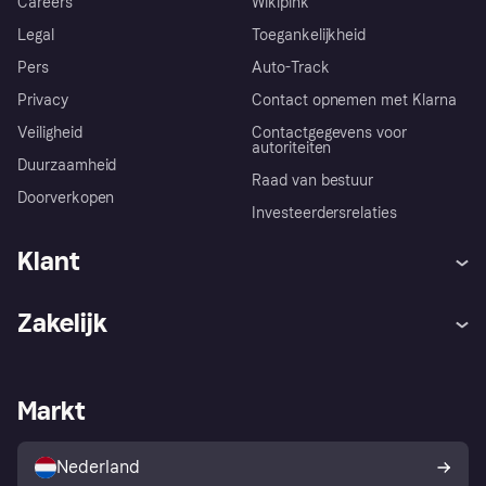
Careers
Wikipink
Legal
Toegankelijkheid
Pers
Auto-Track
Privacy
Contact opnemen met Klarna
Veiligheid
Contactgegevens voor
autoriteiten
Duurzaamheid
Raad van bestuur
Doorverkopen
Investeerdersrelaties
Klant
Hulp
Klachten
Zakelijk
Login
Onze belofte
Webwinkelsupport
Developers
De Klarna app
Privacyinstellingen
Zakelijke login
Operationele status
Markt
Winkeloverzicht
Je herroepingsrecht
Verkoop met Klarna
Platformen en partners
Kopersbescherming voor
consumenten
Nederland