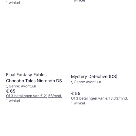
1 winkel
1 winkel
Final Fantasy Fables
Mystery Detective (DS)
Chocobo Tales Nintendo DS
:, Genre: Avontuur
:, Genre: Avontuur
€ 65
€ 55
Of 3 betalingen van € 21,66/mnd.
Of 3 betalingen van € 18,33/mnd.
1 winkel
1 winkel