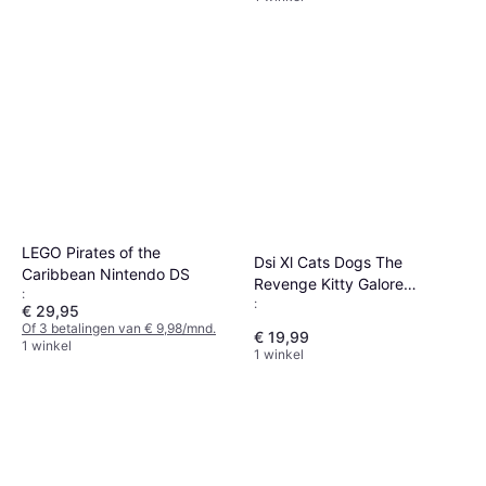
LEGO Pirates of the
Dsi Xl Cats Dogs The
Caribbean Nintendo DS
Revenge Kitty Galore
:
:
Transparant
€ 29,95
Of 3 betalingen van € 9,98/mnd.
€ 19,99
1 winkel
1 winkel