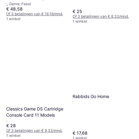
:, Genre: Feest
DS) NTSC Nieuw en
€ 48,58
verzegeld
€ 25
Of 3 betalingen van € 16,19/mnd.
Of 3 betalingen van € 8,33/mnd.
1 winkel
1 winkel
Rabbids Go Home
:
Classics Game DS Cartridge
Console Card 11 Models
:
€ 28
Of 3 betalingen van € 9,33/mnd.
€ 17,68
1 winkel
1 winkel