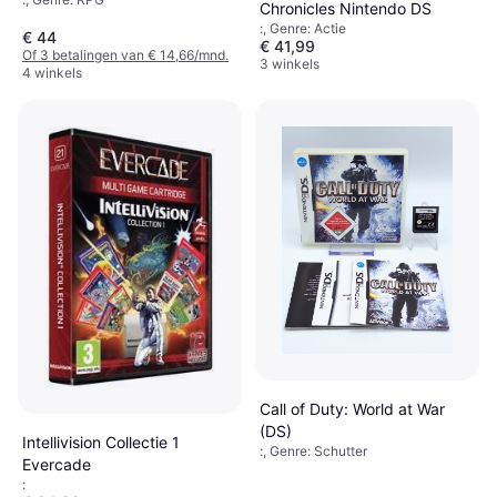
(Nintendo DS)
Chronicles Nintendo DS
:, Genre: Actie
€ 44
€ 41,99
Of 3 betalingen van € 14,66/mnd.
3 winkels
4 winkels
Call of Duty: World at War
(DS)
Intellivision Collectie 1
:, Genre: Schutter
Evercade
: