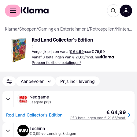
Voor shoppers
Voor bedrijven
Klarna
/
Shoppen
/
Gaming en Entertainment
/
Retrospellen
/
Nintendo DS-spellen
Rod Land Collector's Edition
:
Vergelijk prijzen vanaf
€ 64,99
naar
€ 75,99
Vanaf 3 betalingen van € 21,66/mnd. met
Probeer flexibele betalingen*
Aanbevolen
Prijs incl. levering
Nedgame
Laagste prijs
€ 64,99
Rod Land Collector's Edition
Of 3 betalingen van € 21,66/mnd.
Techinn
€ 3,99 verzending
,
8 dagen